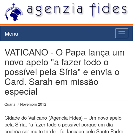
Menu
Toggl
naviga
VATICANO - O Papa lança um
novo apelo "a fazer todo o
possível pela Síria" e envia o
Card. Sarah em missão
especial
Quarta, 7 Novembro 2012
Cidade do Vaticano (Agência Fides) – Um novo apelo
pela Síria, “a fazer todo o possível porque um dia
poderia ser muito tarde”, foi lançado pelo Santo Padre