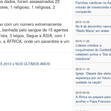
os dados, foram assassinados 23
Famílias católicas na Á
es, 1 religioso, 1 religiosa, 2
missão de misericórdia 
compaixão
2015-12-03
e ano com um número extremamente
No 8 de dezembro nasc
, banhada pelo sangue de 15 agentes
“Rádio Maria” em árabe
rista, 3 leigos. Segue a ÁSIA, com 1
fim, a ÁFRICA, onde um sacerdote e um
2015-11-20
Líderes cristãos e
muçulmanos do Curdist
celebram juntos o “Dia d
tolerância”
 2010 e NOS ÚLTIMOS ANOS:
2015-11-10
Igreja: “Depois das elei
esperança por um futuro
unidade na nação”
2015-09-22
A África se prepara para
acolher o Papa Francisc