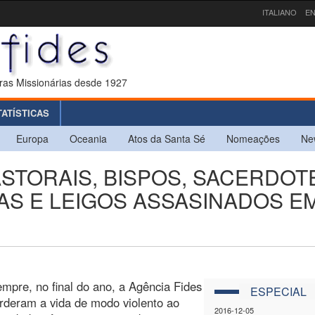
ITALIANO
EN
ras Missionárias desde 1927
TATÍSTICAS
Europa
Oceania
Atos da Santa Sé
Nomeações
Ne
ASTORAIS, BISPOS, SACERDOT
SAS E LEIGOS ASSASINADOS E
mpre, no final do ano, a Agência Fides
ESPECIAL
erderam a vida de modo violento ao
2016-12-05