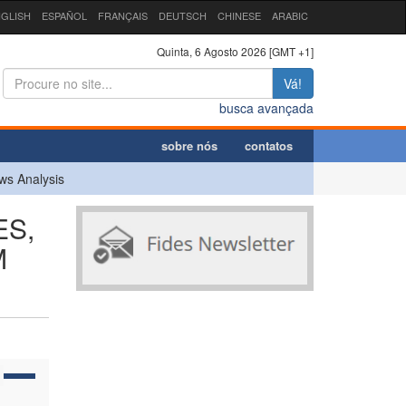
GLISH
ESPAÑOL
FRANÇAIS
DEUTSCH
CHINESE
ARABIC
Quinta, 6 Agosto 2026 [GMT +1]
Vá!
busca avançada
sobre nós
contatos
ws Analysis
ES,
M