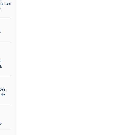
sia, em
e
e
ão
a
ções
 de
o