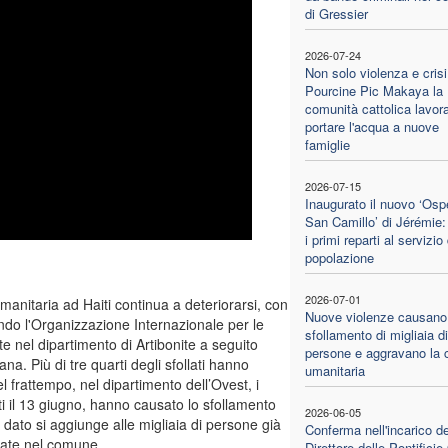
di Gressier
2026-07-24
Non solo violenza e crisi
Pourcine Pic Makaya la
comunità cattolica lavor
portare l'acqua a nuove
famiglie
2026-07-15
Inaugurato il nuovo ‘Osp
San Camillo’ di Jérémie: 
i primi reparti al servizio
popolazione
2026-07-01
anitaria ad Haiti continua a deteriorarsi, con
Nuove violenze causano
condo l'Organizzazione Internazionale per le
sfollamento di migliaia di
e nel dipartimento di Artibonite a seguito
persone e aggravano la c
na. Più di tre quarti degli sfollati hanno
umanitaria
 frattempo, nel dipartimento dell’Ovest, i
ati il 13 giugno, hanno causato lo sfollamento
2026-06-05
dato si aggiunge alle migliaia di persone già
Conferma nell'incarico de
mate nel comune.
Direttore delle Pontifici