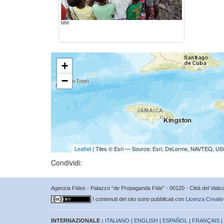
MM
+
−
Leaflet
| Tiles © Esri — Source: Esri, DeLorme, NAVTEQ, USG
Condividi:
Agenzia Fides - Palazzo “de Propaganda Fide” - 00120 - Città del Vat
I contenuti del sito sono pubblicati con
Licenza Creativ
INTERNAZIONALE :
ITALIANO
|
ENGLISH
|
ESPAÑOL
|
FRANÇAIS
|