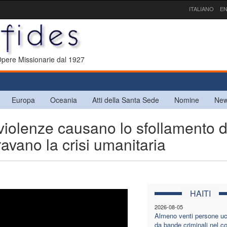
ITALIANO
EN
 Opere Missionarie dal 1927
Europa
Oceania
Atti della Santa Sede
Nomine
New
olenze causano lo sfollamento d
avano la crisi umanitaria
HAITI
2026-08-05
Almeno venti persone uc
da bande criminali nel 