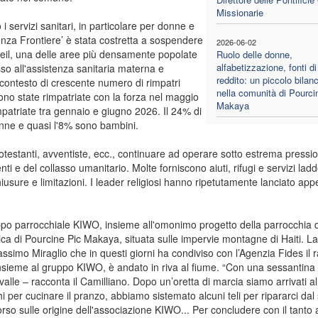
Missionarie
ervizi sanitari, in particolare per donne e
za Frontiere’ è stata costretta a sospendere
2026-06-02
Soleil, una delle aree più densamente popolate
Ruolo delle donne,
alfabetizzazione, fonti di
sso all'assistenza sanitaria materna e
reddito: un piccolo bilanc
n contesto di crescente numero di rimpatri
nella comunità di Pourci
ono state rimpatriate con la forza nel maggio
Makaya
patriate tra gennaio e giugno 2026. Il 24% di
donne e quasi l'8% sono bambini.
protestanti, avventiste, ecc., continuare ad operare sotto estrema pressi
nti e del collasso umanitario. Molte forniscono aiuti, rifugi e servizi lad
sure e limitazioni. I leader religiosi hanno ripetutamente lanciato appel
uppo parrocchiale KIWO, insieme all'omonimo progetto della parrocchia d
a di Pourcine Pic Makaya, situata sulle impervie montagne di Haiti. La
simo Miraglio che in questi giorni ha condiviso con l’Agenzia Fides il 
insieme al gruppo KIWO, è andato in riva al fiume. “Con una sessantina 
valle – racconta il Camilliano. Dopo un’oretta di marcia siamo arrivati a
i per cucinare il pranzo, abbiamo sistemato alcuni teli per ripararci dal 
so sulle origine dell'associazione KIWO... Per concludere con il tanto 