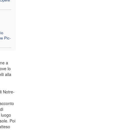
io
ne Pic-
one a
dove lo
li alla
i Notre-
racconto
di
l luogo
sole. Poi
atteso