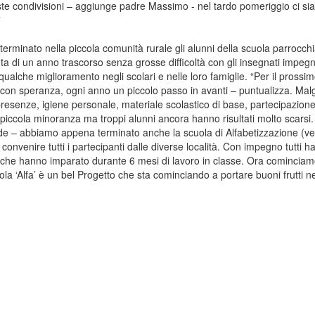
este condivisioni – aggiunge padre Massimo - nel tardo pomeriggio ci s
”
 terminato nella piccola comunità rurale gli alunni della scuola parrocchi
a di un anno trascorso senza grosse difficoltà con gli insegnati impegn
ualche miglioramento negli scolari e nelle loro famiglie. “Per il prossi
 con speranza, ogni anno un piccolo passo in avanti – puntualizza. Mal
, presenze, igiene personale, materiale scolastico di base, partecipazione
na piccola minoranza ma troppi alunni ancora hanno risultati molto scarsi.
ude – abbiamo appena terminato anche la scuola di Alfabetizzazione (ve
convenire tutti i partecipanti dalle diverse località. Con impegno tutti 
ciò che hanno imparato durante 6 mesi di lavoro in classe. Ora comincia
a ‘Alfa’ è un bel Progetto che sta cominciando a portare buoni frutti ne