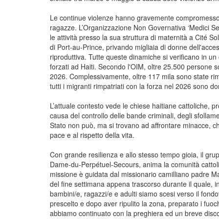
Le continue violenze hanno gravemente compromesso i s
ragazze. L’Organizzazione Non Governativa ‘Medici Sen
le attività presso la sua struttura di maternità a Cité 
di Port-au-Prince, privando migliaia di donne dell'acce
riproduttiva. Tutte queste dinamiche si verificano in u
forzati ad Haiti. Secondo l'OIM, oltre 25.500 persone s
2026. Complessivamente, oltre 117 mila sono state rim
tutti i migranti rimpatriati con la forza nel 2026 sono 
L’attuale contesto vede le chiese haitiane cattoliche, 
causa del controllo delle bande criminali, degli sfollame
Stato non può, ma si trovano ad affrontare minacce, chiu
pace e al rispetto della vita.
Con grande resilienza e allo stesso tempo gioia, il gr
Dame-du-Perpétuel-Secours, anima la comunità cattolic
missione è guidata dal missionario camilliano padre Mas
del fine settimana appena trascorso durante il quale, 
bambini/e, ragazzi/e e adulti siamo scesi verso il fondo
prescelto e dopo aver ripulito la zona, preparato i fuoch
abbiamo continuato con la preghiera ed un breve discor