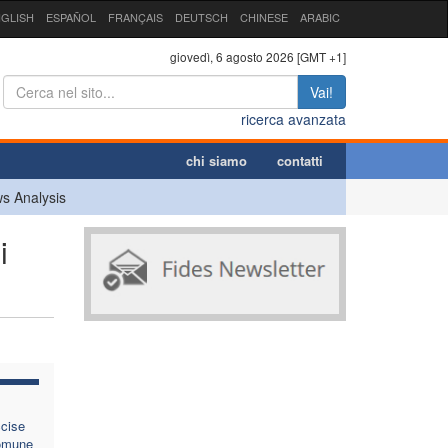
GLISH
ESPAÑOL
FRANÇAIS
DEUTSCH
CHINESE
ARABIC
giovedì, 6 agosto 2026 [GMT +1]
Vai!
ricerca avanzata
chi siamo
contatti
s Analysis
i
cise
comune