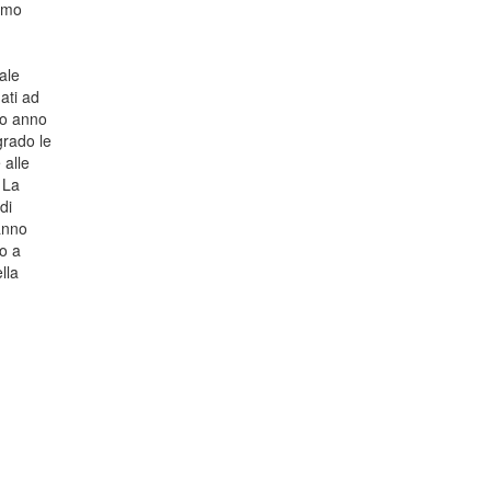
iamo
ale
ati ad
mo anno
grado le
 alle
 La
di
hanno
mo a
lla