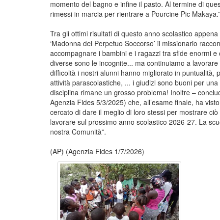
momento del bagno e infine il pasto. Al termine di qu
rimessi in marcia per rientrare a Pourcine Pic Makaya.
Tra gli ottimi risultati di questo anno scolastico appena
‘Madonna del Perpetuo Soccorso’ il missionario raccont
accompagnare i bambini e i ragazzi tra sfide enormi e q
diverse sono le incognite... ma continuiamo a lavorare
difficoltà i nostri alunni hanno migliorato in puntualità
attività parascolastiche, ... i giudizi sono buoni per u
disciplina rimane un grosso problema! Inoltre – concl
Agenzia Fides 5/3/2025) che, all’esame finale, ha visto 
cercato di dare il meglio di loro stessi per mostrare 
lavorare sul prossimo anno scolastico 2026-27. La scuol
nostra Comunità”.
(AP) (Agenzia Fides 1/7/2026)