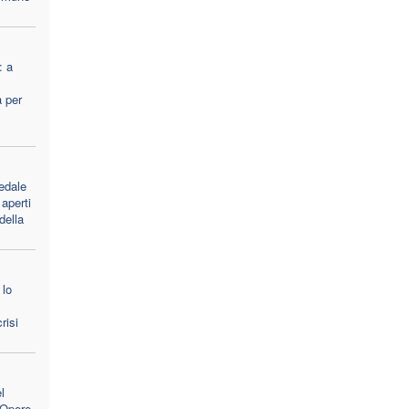
: a
a per
edale
aperti
 della
 lo
risi
l
e Opere