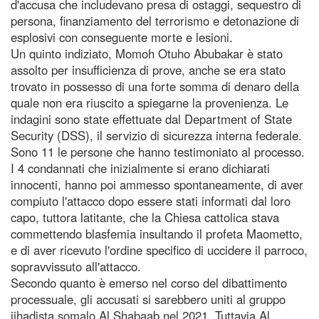
d'accusa che includevano presa di ostaggi, sequestro di
persona, finanziamento del terrorismo e detonazione di
esplosivi con conseguente morte e lesioni.
Un quinto indiziato, Momoh Otuho Abubakar è stato
assolto per insufficienza di prove, anche se era stato
trovato in possesso di una forte somma di denaro della
quale non era riuscito a spiegarne la provenienza. Le
indagini sono state effettuate dal Department of State
Security (DSS), il servizio di sicurezza interna federale.
Sono 11 le persone che hanno testimoniato al processo.
I 4 condannati che inizialmente si erano dichiarati
innocenti, hanno poi ammesso spontaneamente, di aver
compiuto l'attacco dopo essere stati informati dal loro
capo, tuttora latitante, che la Chiesa cattolica stava
commettendo blasfemia insultando il profeta Maometto,
e di aver ricevuto l'ordine specifico di uccidere il parroco,
sopravvissuto all'attacco.
Secondo quanto è emerso nel corso del dibattimento
processuale, gli accusati si sarebbero uniti al gruppo
jihadista somalo Al Shabaab nel 2021. Tuttavia Al