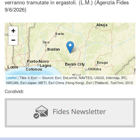
verranno tramutate in ergastoli. (L.M.) (Agenzia Fides
9/6/2026)
+
−
Leaflet
| Tiles © Esri — Source: Esri, DeLorme, NAVTEQ, USGS, Intermap, iPC,
NRCAN, Esri Japan, METI, Esri China (Hong Kong), Esri (Thailand), TomTom, 2012
Condividi: