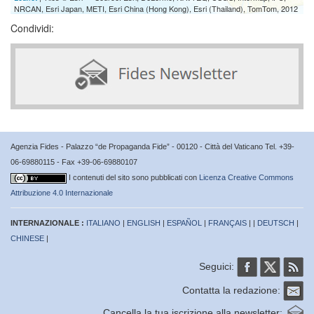
NRCAN, Esri Japan, METI, Esri China (Hong Kong), Esri (Thailand), TomTom, 2012
Condividi:
Agenzia Fides - Palazzo “de Propaganda Fide” - 00120 - Città del Vaticano Tel. +39-
06-69880115 - Fax +39-06-69880107
I contenuti del sito sono pubblicati con
Licenza Creative Commons
Attribuzione 4.0 Internazionale
INTERNAZIONALE :
ITALIANO
|
ENGLISH
|
ESPAÑOL
|
FRANÇAIS
| |
DEUTSCH
|
CHINESE
|
Seguici:
Contatta la redazione:
Cancella la tua iscrizione alla newsletter: