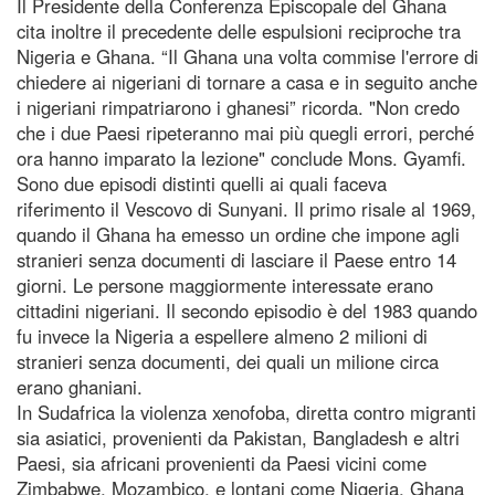
Il Presidente della Conferenza Episcopale del Ghana
cita inoltre il precedente delle espulsioni reciproche tra
Nigeria e Ghana. “Il Ghana una volta commise l'errore di
chiedere ai nigeriani di tornare a casa e in seguito anche
i nigeriani rimpatriarono i ghanesi” ricorda. "Non credo
che i due Paesi ripeteranno mai più quegli errori, perché
ora hanno imparato la lezione" conclude Mons. Gyamfi.
Sono due episodi distinti quelli ai quali faceva
riferimento il Vescovo di Sunyani. Il primo risale al 1969,
quando il Ghana ha emesso un ordine che impone agli
stranieri senza documenti di lasciare il Paese entro 14
giorni. Le persone maggiormente interessate erano
cittadini nigeriani. Il secondo episodio è del 1983 quando
fu invece la Nigeria a espellere almeno 2 milioni di
stranieri senza documenti, dei quali un milione circa
erano ghaniani.
In Sudafrica la violenza xenofoba, diretta contro migranti
sia asiatici, provenienti da Pakistan, Bangladesh e altri
Paesi, sia africani provenienti da Paesi vicini come
Zimbabwe, Mozambico, e lontani come Nigeria, Ghana