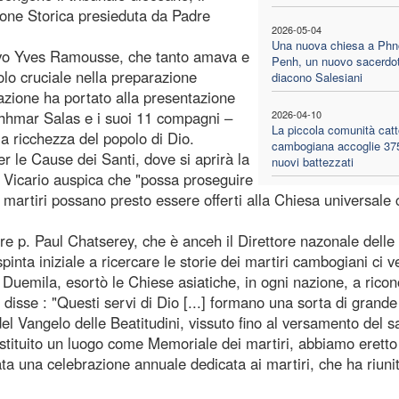
ione Storica presieduta da Padre
2026-05-04
Una nuova chiesa a Ph
covo Yves Ramousse, che tanto amava e
Penh, un nuovo sacerdo
olo cruciale nella preparazione
diacono Salesiani
ilazione ha portato alla presentazione
Chhmar Salas e i suoi 11 compagni –
2026-04-10
La piccola comunità catt
la ricchezza del popolo di Dio.
cambogiana accoglie 37
 le Cause dei Santi, dove si aprirà la
nuovi battezzati
l Vicario auspica che "possa proseguire
 martiri possano presto essere offerti alla Chiesa universale
tore p. Paul Chatserey, che è anceh il Direttore nazonale dell
inta iniziale a ricercare le storie dei martiri cambogiani ci 
 Duemila, esortò le Chiese asiatiche, in ogni nazione, a rico
disse : "Questi servi di Dio [...] formano una sorta di grande
o del Vangelo delle Beatitudini, vissuto fino al versamento del 
stituito un luogo come Memoriale dei martiri, abbiamo eretto
ata una celebrazione annuale dedicata ai martiri, che ha riuni