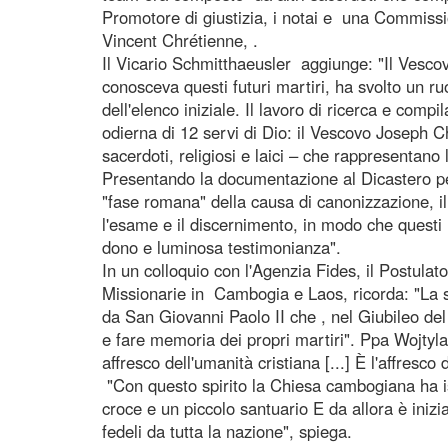
Promotore di giustizia, i notai e una Commiss
Vincent Chrétienne, .
Il Vicario Schmitthaeusler aggiunge: "Il Ves
conosceva questi futuri martiri, ha svolto un ru
dell'elenco iniziale. Il lavoro di ricerca e comp
odierna di 12 servi di Dio: il Vescovo Joseph 
sacerdoti, religiosi e laici – che rappresentano 
Presentando la documentazione al Dicastero per
"fase romana" della causa di canonizzazione, i
l'esame e il discernimento, in modo che questi
dono e luminosa testimonianza".
In un colloquio con l'Agenzia Fides, il Postula
Missionarie in Cambogia e Laos, ricorda: "La sp
da San Giovanni Paolo II che , nel Giubileo del
e fare memoria dei propri martiri". Ppa Wojtyla 
affresco dell'umanità cristiana [...] È l'affresc
"Con questo spirito la Chiesa cambogiana ha i
croce e un piccolo santuario E da allora è inizi
fedeli da tutta la nazione", spiega.