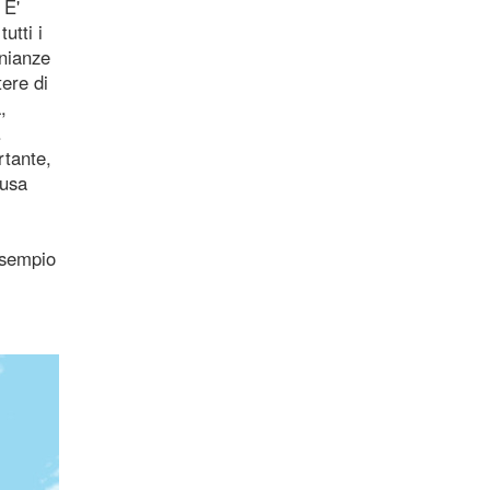
 E'
utti i
onianze
tere di
,
.
rtante,
ausa
esempio