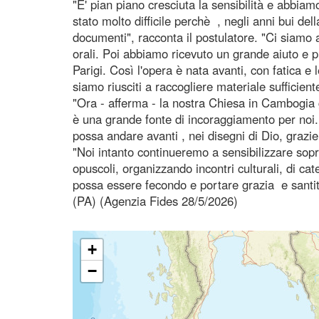
"E' pian piano cresciuta la sensibilità e abbiam
stato molto difficile perchè , negli anni bui del
documenti", racconta il postulatore. "Ci siamo 
orali. Poi abbiamo ricevuto un grande aiuto e p
Parigi. Così l'opera è nata avanti, con fatica e
siamo riusciti a raccogliere materiale sufficie
"Ora - afferma - la nostra Chiesa in Cambogia gi
è una grande fonte di incoraggiamento per noi.
possa andare avanti , nei disegni di Dio, grazi
"Noi intanto continueremo a sensibilizzare soprat
opuscoli, organizzando incontri culturali, di c
possa essere fecondo e portare grazia e santità
(PA) (Agenzia Fides 28/5/2026)
+
−