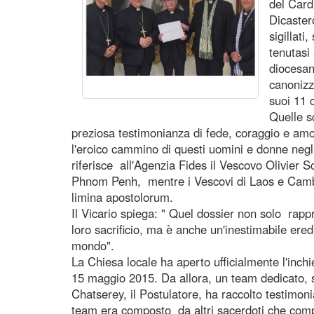
del Card
Dicaster
sigillati
tenutasi
diocesan
canonizz
suoi 11 
Quelle s
preziosa testimonianza di fede, coraggio e am
l'eroico cammino di questi uomini e donne neg
riferisce all'Agenzia Fides il Vescovo Olivier 
Phnom Penh, mentre i Vescovi di Laos e Camb
limina apostolorum.
Il Vicario spiega: " Quel dossier non solo rappre
loro sacrificio, ma è anche un'inestimabile eredi
mondo".
La Chiesa locale ha aperto ufficialmente l'inchi
15 maggio 2015. Da allora, un team dedicato, s
Chatserey, il Postulatore, ha raccolto testimon
team era composto da altri sacerdoti che compo