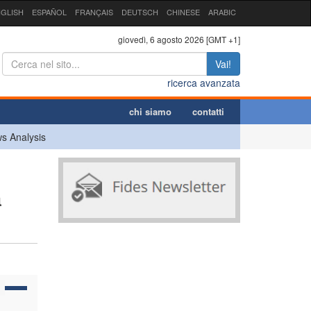
GLISH
ESPAÑOL
FRANÇAIS
DEUTSCH
CHINESE
ARABIC
giovedì, 6 agosto 2026 [GMT +1]
Vai!
ricerca avanzata
chi siamo
contatti
s Analysis
i
a