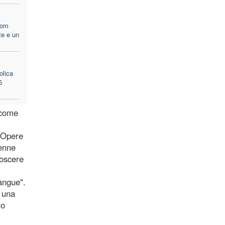
nom
te e un
olica
5
 come
e Opere
venne
noscere
sangue".
 una
to