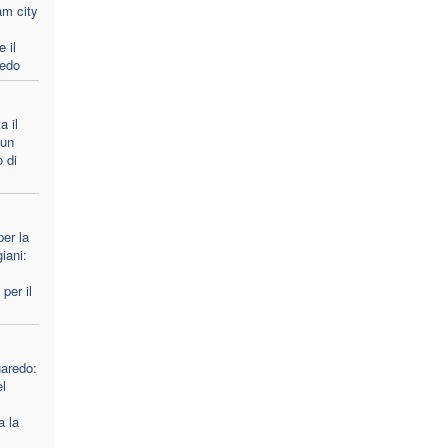
am city
 il
redo
a il
 un
 di
er la
iani:
per il
garedo:
el
a la