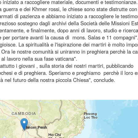
o iniziato a raccogliere materiale, documenti e testimonianze.
la guerra e dei Khmer rossi, le chiese sono state distrutte con t
armati di pazienza e abbiamo iniziato a raccogliere le testim
rezioso sostegno dagli archivi della Società delle Missioni Es
 lentamente, e finalmente, dopo anni di lavoro, studio e ricerca
nte per portare avanti la causa di mons. Salas e 11 compagni"
oisce. La spiritualità e l'ispirazione dei martiri è molto impo
 Ora le nostre comunità si uniranno in preghiera perchè la c
e al lavoro nella sua fase vaticana".
tutto i giovani , sulla storia dei nostri martiri, pubblicando
atechesi e di preghiera. Speriamo e preghiamo perchè il loro 
 nel futuro della nostra piccola Chiesa", conclude.