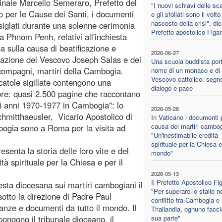
inale Marcello Semeraro, Prefetto del
"I nuovi schiavi delle sc
o per le Cause dei Santi, i documenti
e gli sfollati sono il volto
nascosto della crisi", dice
, siglati durante una solenne cerimonia
Prefetto apostolico Figa
 a Phnom Penh, relativi all'inchiesta
a sulla causa di beatificazione e
2026-06-27
azione del Vescovo Joseph Salas e dei
Una scuola buddista port
compagni, martiri della Cambogia.
nome di un monaco e di
Vescovo cattolico: segno
catole sigillate contengono una
dialogo e pace
ore: quasi 2.500 pagine che raccontano
li anni 1970-1977 in Cambogia": lo
2026-05-28
Schmitthaeusler, Vicario Apostolico di
In Vaticano i documenti p
causa dei martiri cambog
ogia sono a Roma per la visita ad
"Un'inestimabile eredità
spirituale per la Chiesa e 
senta la storia delle loro vite e del
mondo"
tà spirituale per la Chiesa e per il
2026-05-13
Il Prefetto Apostolico Fi
esta diocesana sui martiri cambogiani il
"Per superare lo stallo n
otto la direzione di Padre Paul
conflitto tra Cambogia e
ianze e documenti da tutto il mondo. Il
Thailandia, ognuno facci
ngono il tribunale dioceano, il
sua parte"