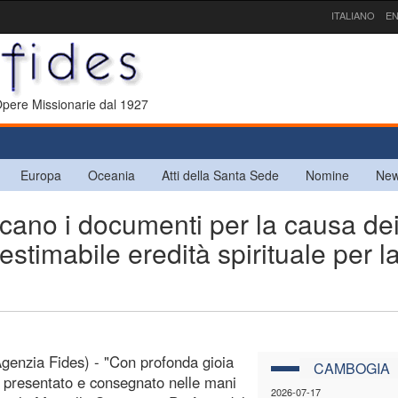
ITALIANO
EN
 Opere Missionarie dal 1927
Europa
Oceania
Atti della Santa Sede
Nomine
New
ano i documenti per la causa de
estimabile eredità spirituale per l
enzia Fides) - "Con profonda gioia
CAMBOGIA
presentato e consegnato nelle mani
2026-07-17