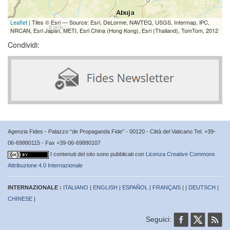
Leaflet
| Tiles © Esri — Source: Esri, DeLorme, NAVTEQ, USGS, Intermap, iPC,
NRCAN, Esri Japan, METI, Esri China (Hong Kong), Esri (Thailand), TomTom, 2012
Condividi:
Agenzia Fides - Palazzo “de Propaganda Fide” - 00120 - Città del Vaticano Tel. +39-
06-69880115 - Fax +39-06-69880107
I contenuti del sito sono pubblicati con
Licenza Creative Commons
Attribuzione 4.0 Internazionale
INTERNAZIONALE :
ITALIANO
|
ENGLISH
|
ESPAÑOL
|
FRANÇAIS
| |
DEUTSCH
|
CHINESE
|
Seguici: