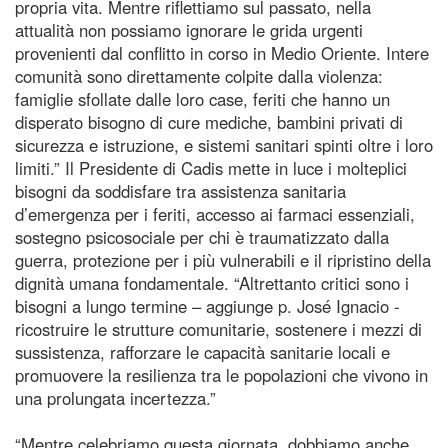
propria vita. Mentre riflettiamo sul passato, nella
attualità non possiamo ignorare le grida urgenti
provenienti dal conflitto in corso in Medio Oriente. Intere
comunità sono direttamente colpite dalla violenza:
famiglie sfollate dalle loro case, feriti che hanno un
disperato bisogno di cure mediche, bambini privati di
sicurezza e istruzione, e sistemi sanitari spinti oltre i loro
limiti.” Il Presidente di Cadis mette in luce i molteplici
bisogni da soddisfare tra assistenza sanitaria
d’emergenza per i feriti, accesso ai farmaci essenziali,
sostegno psicosociale per chi è traumatizzato dalla
guerra, protezione per i più vulnerabili e il ripristino della
dignità umana fondamentale. “Altrettanto critici sono i
bisogni a lungo termine – aggiunge p. José Ignacio -
ricostruire le strutture comunitarie, sostenere i mezzi di
sussistenza, rafforzare le capacità sanitarie locali e
promuovere la resilienza tra le popolazioni che vivono in
una prolungata incertezza.”
“Mentre celebriamo questa giornata, dobbiamo anche