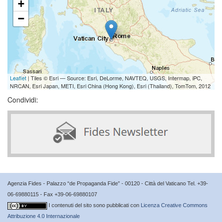
+
−
Leaflet
| Tiles © Esri — Source: Esri, DeLorme, NAVTEQ, USGS, Intermap, iPC,
NRCAN, Esri Japan, METI, Esri China (Hong Kong), Esri (Thailand), TomTom, 2012
Condividi:
Agenzia Fides - Palazzo “de Propaganda Fide” - 00120 - Città del Vaticano Tel. +39-
06-69880115 - Fax +39-06-69880107
I contenuti del sito sono pubblicati con
Licenza Creative Commons
Attribuzione 4.0 Internazionale