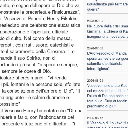
uguaglianza può fermare
Santo, è segno dell'opera di DIo che va
guerra"
onostante la precarietà e l'insicurezza",
 il Vescovo di Paherin, Henry Eikhlein,
2026-07-07
resieduto una celebrazione eucaristica
Nel cuore della crisi uma
nsacrazione e l'apertura ufficiale
birmana, la Chiesa di Ka
inaugura una nuova parr
icio di culto. Nel corso della messa,
rdoti, con frati, suore, catechisti e
2026-07-03
uto il sacramento della Cresima. "Lo
L'Arcivescovo di Mandal
 manda il suo Spirito, non ci
speranza resiste tra guer
calamità e solidarietà
ortando i presenti "a sperare sempre,
interreligiosa”
o sempre le opere di Dio.
icolare ai cresimandi - "vi rende
2026-06-24
 più lontani e le persone sole, sfollate
Vescovo nello stato Kac
la consolazione dell'amore di Dio". "Il
nel mezzo del conflitto:
l’aiuto di Dio non possi
 ha aggiunto - è colmo di amore e
fare nulla. Dico ai fedeli:
 prossimo"
preghiamo di più"
, il Vescovo Henry ha notato che "Dio ha
nuerà a farlo, con l'abbondanza dei
2026-06-15
 presente situazione di difficoltà - "i
Il Vescovo di Loikaw: "L
cattedrale ci è stata resti