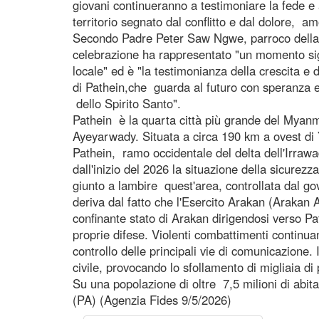
giovani continueranno a testimoniare la fede e 
territorio segnato dal conflitto e dal dolore, am
Secondo Padre Peter Saw Ngwe, parroco della 
celebrazione ha rappresentato "un momento sign
locale" ed è "la testimonianza della crescita e d
di Pathein,che guarda al futuro con speranza e
dello Spirito Santo".
Pathein è la quarta città più grande del Myanma
Ayeyarwady. Situata a circa 190 km a ovest di 
Pathein, ramo occidentale del delta dell'Irrawa
dall'inizio del 2026 la situazione della sicurezza
giunto a lambire quest'area, controllata dal g
deriva dal fatto che l'Esercito Arakan (Arakan 
confinante stato di Arakan dirigendosi verso Pa
proprie difese. Violenti combattimenti continuan
controllo delle principali vie di comunicazion
civile, provocando lo sfollamento di migliaia di
Su una popolazione di oltre 7,5 milioni di abitant
(PA) (Agenzia Fides 9/5/2026)