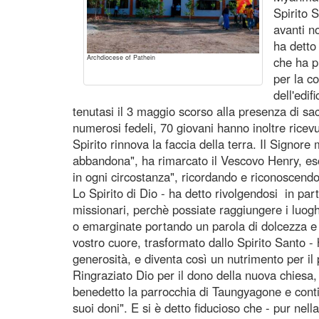
Spirito 
avanti n
ha detto
Archdiocese of Pathein
che ha p
per la co
dell'edif
tenutasi il 3 maggio scorso alla presenza di sace
numerosi fedeli, 70 giovani hanno inoltre ricev
Spirito rinnova la faccia della terra. Il Signore
abbandona", ha rimarcato il Vescovo Henry, es
in ogni circostanza", ricordando e riconoscend
Lo Spirito di Dio - ha detto rivolgendosi in part
missionari, perchè possiate raggiungere i luoghi
o emarginate portando un parola di dolcezza e 
vostro cuore, trasformato dallo Spirito Santo -
generosità, e diventa così un nutrimento per il
Ringraziato Dio per il dono della nuova chiesa
benedetto la parrocchia di Taungyagone e conti
suoi doni". E si è detto fiducioso che - pur nella