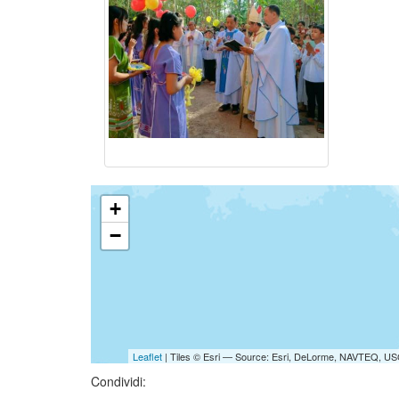
+
−
Leaflet
| Tiles © Esri — Source: Esri, DeLorme, NAVTEQ, USG
Condividi: