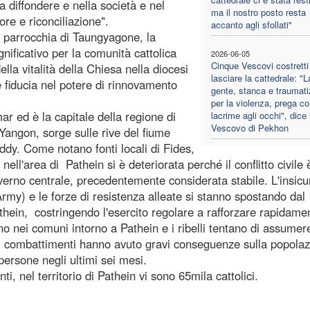
a diffondere e nella società e nel
ma il nostro posto resta
ore e riconciliazione".
accanto agli sfollati"
parrocchia di Taungyagone, la
ificativo per la comunità cattolica
2026-06-05
Cinque Vescovi costretti
ella vitalità della Chiesa nella diocesi
lasciare la cattedrale: "L
 fiducia nel potere di rinnovamento
gente, stanca e traumati
per la violenza, prega co
r ed è la capitale della regione di
lacrime agli occhi", dice i
Vescovo di Pekhon
Yangon, sorge sulle rive del fiume
ddy. Come notano fonti locali di Fides,
 nell'area di Pathein si è deteriorata perché il conflitto civile 
overno centrale, precedentemente considerata stabile. L'insic
Army) e le forze di resistenza alleate si stanno spostando dal
thein, costringendo l'esercito regolare a rafforzare rapidame
o nei comuni intorno a Pathein e i ribelli tentano di assumere
e. I combattimenti hanno avuto gravi conseguenze sulla popola
 persone negli ultimi sei mesi.
i, nel territorio di Pathein vi sono 65mila cattolici.