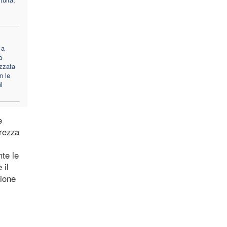
 a
a
zzata
n le
l
è
urezza
nte le
 il
zione