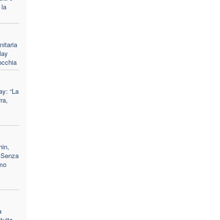
 la
nitaria
lay
occhia
ay: “La
ra,
hin,
 "Senza
amo
a
tuita,