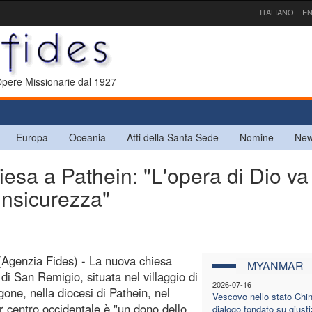
ITALIANO
EN
 Opere Missionarie dal 1927
Europa
Oceania
Atti della Santa Sede
Nomine
New
a a Pathein: "L'opera di Dio va
'insicurezza"
(Agenzia Fides) - La nuova chiesa
MYANMAR
 di San Remigio, situata nel villaggio di
2026-07-16
one, nella diocesi di Pathein, nel
Vescovo nello stato Chin:
centro occidentale è "un dono dello
dialogo fondato su giusti