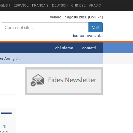
GLISH
ESPAÑOL
FRANÇAIS
DEUTSCH
CHINESE
ARABIC
venerdì, 7 agosto 2026 [GMT +1]
Vai!
ricerca avanzata
chi siamo
contatti
s Analysis
 "Il
zia e