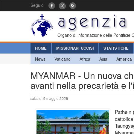
Seguici
Organo di informazione delle Pontificie
HOME
MISSIONARI UCCISI
STATISTICHE
News
Vaticano
Africa
Asia
America
MYANMAR - Un nuova chies
avanti nella precarietà e l
sabato, 9 maggio 2026
Pathein 
cattolica
Taungyag
Myanmar 