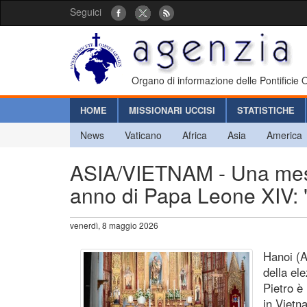
Seguici
Organo di informazione delle Pontificie
HOME
MISSIONARI UCCISI
STATISTICHE
News
Vaticano
Africa
Asia
America
ASIA/VIETNAM - Una messa
anno di Papa Leone XIV: "
venerdì, 8 maggio 2026
Hanoi (A
della el
Pietro è
in Vietn