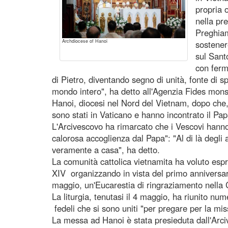
propria 
nella pr
Preghiam
Archdiocese of Hanoi
sostener
sul Sant
con ferm
di Pietro, diventando segno di unità, fonte di s
mondo intero", ha detto all'Agenzia Fides mon
Hanoi, diocesi nel Nord del Vietnam, dopo che, 
sono stati in Vaticano e hanno incontrato il Papa
L'Arcivescovo ha rimarcato che i Vescovi hanno
calorosa accoglienza dal Papa": "Al di là degli 
veramente a casa", ha detto.
La comunità cattolica vietnamita ha voluto esp
XIV organizzando in vista del primo anniversari
maggio, un'Eucarestia di ringraziamento nella
La liturgia, tenutasi il 4 maggio, ha riunito num
fedeli che si sono uniti "per pregare per la mis
La messa ad Hanoi è stata presieduta dall'Arc