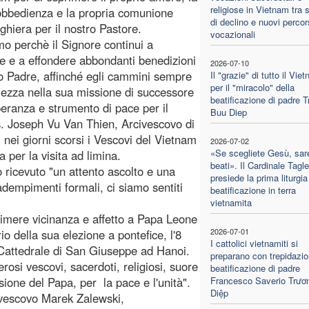
religiose in Vietnam tra 
obbedienza e la propria comunione
di declino e nuovi percor
eghiera per il nostro Pastore.
vocazionali
o perchè il Signore continui a
e e a effondere abbondanti benedizioni
2026-07-10
o Padre, affinché egli cammini sempre
Il "grazie" di tutto il Vie
per il "miracolo" della
ezza nella sua missione di successore
beatificazione di padre 
peranza e strumento di pace per il
Buu Diep
s. Joseph Vu Van Thien, Arcivescovo di
nei giorni scorsi i Vescovi del Vietnam
2026-07-02
«Se scegliete Gesù, sar
 per la visita ad limina.
beati». Il Cardinale Tagle
 ricevuto "un attento ascolto e una
presiede la prima liturgia
adempimenti formali, ci siamo sentiti
beatificazione in terra
vietnamita
rimere vicinanza e affetto a Papa Leone
2026-07-01
o della sua elezione a pontefice, l'8
I cattolici vietnamiti si
 Cattedrale di San Giuseppe ad Hanoi.
preparano con trepidazio
erosi vescovi, sacerdoti, religiosi, suore
beatificazione di padre
sione del Papa, per la pace e l'unità".
Francesco Saverio Trươ
Diệp
ivescovo Marek Zalewski,