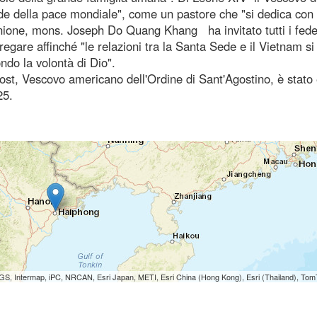
 della pace mondiale", come un pastore che "si dedica con t
munione, mons. Joseph Do Quang Khang ha invitato tutti i fede
egare affinché "le relazioni tra la Santa Sede e il Vietnam si
ndo la volontà di Dio".
st, Vescovo americano dell'Ordine di Sant'Agostino, è stato 
25.
S, Intermap, iPC, NRCAN, Esri Japan, METI, Esri China (Hong Kong), Esri (Thailand), To