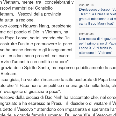
 Vietnam, mente tra i concelebranti vi
2026-05-18
escovi membri del Consiglio
L’Arcivescovo Joseph V
etnam, i Vescovi della provincia
Thien: “La Chiesa in Vie
grata ai missionari e ai ma
a tutta la regione.
canta il suo Magnificat”
escovo Joseph Nguyen Nang, presidente
me del popolo di Dio in Vietnam, ha
2026-05-08
so Papa Leone, sottolineando che "la
Una messa di ringrazia
 costruire l'unità e promuovere la pace
per il primo anno di Pap
Leone XIV: "I fedeli lo
ovo ha anche ricordato gli insegnamenti
attendono in Vietnam"
a: i cristiani sono presenti nel cuore
ervire l'umanità con umiltà e amore".
 grazia dello Spirito Santo, ha espresso pubblicamente la sp
l Vietnam.
sua gioia, ha voluto rimarcare lo stile pastorale di Papa Le
dato che "il Papa non è un politico ma una guida nella fede, ch
ri evangelici di giustizia e pace".
covo della diocesi di Bac Ninh ha raccontato che, nel cors
graziato e ha espresso ai Presuli il desiderio di visitare il 
, ha detto il Vescovo " attendono con impazienza e speranza l'ar
le della grande famiglia umana". Di Leone XIV il Vescovo d