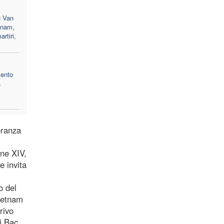
u Van
tnam,
rtiri,
mento
a
eranza
one XIV,
e invita
o del
Vietnam
rivo
i Bac