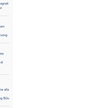
segnali
si
tnam
Truong
ete
 di
ne alla
ng Bửu