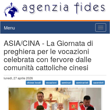
Menu
Toggl
naviga
ASIA/CINA - La Giornata di
preghiera per le vocazioni
celebrata con fervore dalle
comunità cattoliche cinesi
lunedì, 27 aprile 2026
chiese locali
vocazioni
seminari
seminaristi
sacerdoti