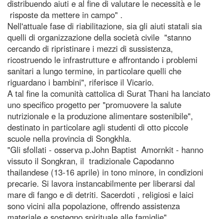
distribuendo aiuti e al fine di valutare le necessità e le
risposte da mettere in campo" .
Nell'attuale fase di riabilitazione, sia gli aiuti statali sia
quelli di organizzazione della società civile "stanno
cercando di ripristinare i mezzi di sussistenza,
ricostruendo le infrastrutture e affrontando i problemi
sanitari a lungo termine, in particolare quelli che
riguardano i bambini", riferisce il Vicario.
A tal fine la comunità cattolica di Surat Thani ha lanciato
uno specifico progetto per "promuovere la salute
nutrizionale e la produzione alimentare sostenibile",
destinato in particolare agli studenti di otto piccole
scuole nella provincia di Songkhla.
"Gli sfollati - osserva p.John Baptist Amornkit - hanno
vissuto il Songkran, il tradizionale Capodanno
thailandese (13-16 aprile) in tono minore, in condizioni
precarie. Si lavora instancabilmente per liberarsi dal
mare di fango e di detriti. Sacerdoti , religiosi e laici
sono vicini alla popolazione, offrendo assistenza
materiale e sostegno spirituale alle famiglie".