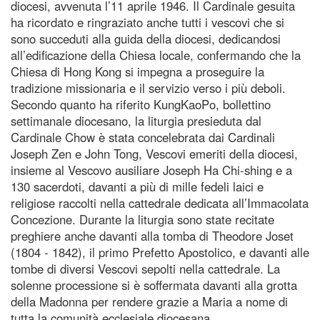
diocesi, avvenuta l’11 aprile 1946. Il Cardinale gesuita
ha ricordato e ringraziato anche tutti i vescovi che si
sono succeduti alla guida della diocesi, dedicandosi
all’edificazione della Chiesa locale, confermando che la
Chiesa di Hong Kong si impegna a proseguire la
tradizione missionaria e il servizio verso i più deboli.
Secondo quanto ha riferito KungKaoPo, bollettino
settimanale diocesano, la liturgia presieduta dal
Cardinale Chow è stata concelebrata dai Cardinali
Joseph Zen e John Tong, Vescovi emeriti della diocesi,
insieme al Vescovo ausiliare Joseph Ha Chi-shing e a
130 sacerdoti, davanti a più di mille fedeli laici e
religiose raccolti nella cattedrale dedicata all’Immacolata
Concezione. Durante la liturgia sono state recitate
preghiere anche davanti alla tomba di Theodore Joset
(1804 - 1842), il primo Prefetto Apostolico, e davanti alle
tombe di diversi Vescovi sepolti nella cattedrale. La
solenne processione si è soffermata davanti alla grotta
della Madonna per rendere grazie a Maria a nome di
tutta la comunità ecclesiale diocesana.