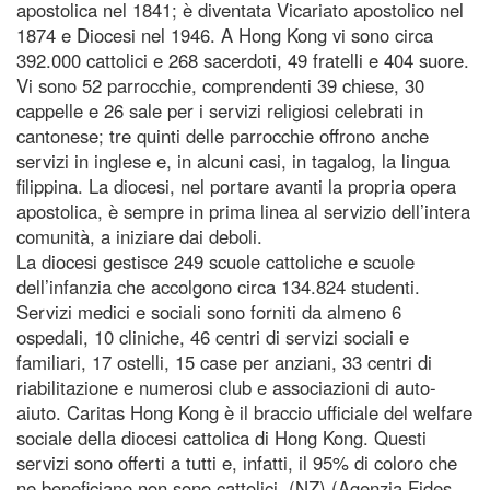
apostolica nel 1841; è diventata Vicariato apostolico nel
1874 e Diocesi nel 1946. A Hong Kong vi sono circa
392.000 cattolici e 268 sacerdoti, 49 fratelli e 404 suore.
Vi sono 52 parrocchie, comprendenti 39 chiese, 30
cappelle e 26 sale per i servizi religiosi celebrati in
cantonese; tre quinti delle parrocchie offrono anche
servizi in inglese e, in alcuni casi, in tagalog, la lingua
filippina. La diocesi, nel portare avanti la propria opera
apostolica, è sempre in prima linea al servizio dell’intera
comunità, a iniziare dai deboli.
La diocesi gestisce 249 scuole cattoliche e scuole
dell’infanzia che accolgono circa 134.824 studenti.
Servizi medici e sociali sono forniti da almeno 6
ospedali, 10 cliniche, 46 centri di servizi sociali e
familiari, 17 ostelli, 15 case per anziani, 33 centri di
riabilitazione e numerosi club e associazioni di auto-
aiuto. Caritas Hong Kong è il braccio ufficiale del welfare
sociale della diocesi cattolica di Hong Kong. Questi
servizi sono offerti a tutti e, infatti, il 95% di coloro che
ne beneficiano non sono cattolici. (NZ) (Agenzia Fides