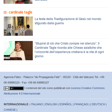
cardinale tagle
La festa della Trasfigurazione di Gesù nel mondo
sfigurato dalla guerra
“Stupirsi di ciò che Cristo compie nel silenzio”. Il
Cardinale Tagle ricorda alle Chiese asiatiche che
l’orizzonte dell’esperienza cristiana è la vita di ogni
giorno
Agenzia Fides - Palazzo “de Propaganda Fide” - 00120 - Città del Vaticano Tel. +39-
06-69880115 - Fax +39-06-69880107
I contenuti del sito sono pubblicati con
Licenza Creative Commons
Attribuzione 4.0 Internazionale
INTERNAZIONALE :
ITALIANO
|
ENGLISH
|
ESPAÑOL
|
FRANÇAIS
| |
DEUTSCH
|
CHINESE
|