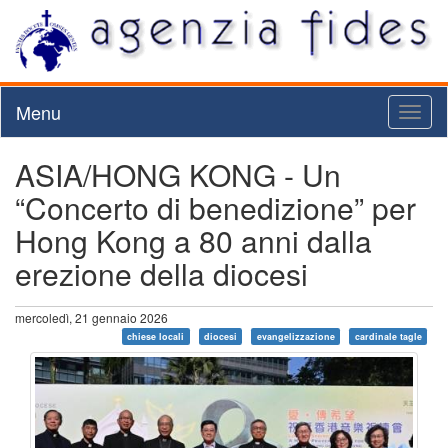
Menu
Toggl
naviga
ASIA/HONG KONG - Un
“Concerto di benedizione” per
Hong Kong a 80 anni dalla
erezione della diocesi
mercoledì, 21 gennaio 2026
chiese locali
diocesi
evangelizzazione
cardinale tagle