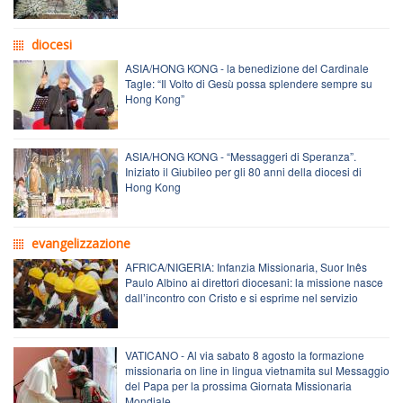
diocesi
ASIA/HONG KONG - la benedizione del Cardinale
Tagle: “Il Volto di Gesù possa splendere sempre su
Hong Kong”
ASIA/HONG KONG - “Messaggeri di Speranza”.
Iniziato il Giubileo per gli 80 anni della diocesi di
Hong Kong
evangelizzazione
AFRICA/NIGERIA: Infanzia Missionaria, Suor Inês
Paulo Albino ai direttori diocesani: la missione nasce
dall’incontro con Cristo e si esprime nel servizio
VATICANO - Al via sabato 8 agosto la formazione
missionaria on line in lingua vietnamita sul Messaggio
del Papa per la prossima Giornata Missionaria
Mondiale