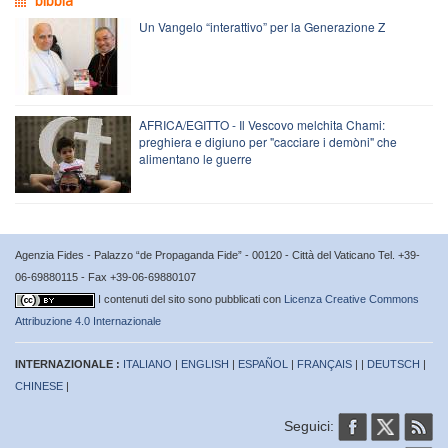
bibbia
Un Vangelo “interattivo” per la Generazione Z
AFRICA/EGITTO - Il Vescovo melchita Chami:
preghiera e digiuno per "cacciare i demòni" che
alimentano le guerre
Agenzia Fides - Palazzo “de Propaganda Fide” - 00120 - Città del Vaticano Tel. +39-
06-69880115 - Fax +39-06-69880107
I contenuti del sito sono pubblicati con
Licenza Creative Commons
Attribuzione 4.0 Internazionale
INTERNAZIONALE :
ITALIANO
|
ENGLISH
|
ESPAÑOL
|
FRANÇAIS
| |
DEUTSCH
|
CHINESE
|
Seguici: