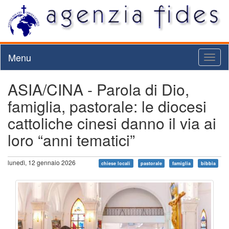
Menu
Toggl
naviga
ASIA/CINA - Parola di Dio,
famiglia, pastorale: le diocesi
cattoliche cinesi danno il via ai
loro “anni tematici”
lunedì, 12 gennaio 2026
chiese locali
pastorale
famiglia
bibbia