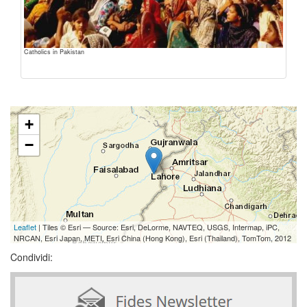
Catholics in Pakistan
+
−
Leaflet
| Tiles © Esri — Source: Esri, DeLorme, NAVTEQ, USGS, Intermap, iPC,
NRCAN, Esri Japan, METI, Esri China (Hong Kong), Esri (Thailand), TomTom, 2012
Condividi: