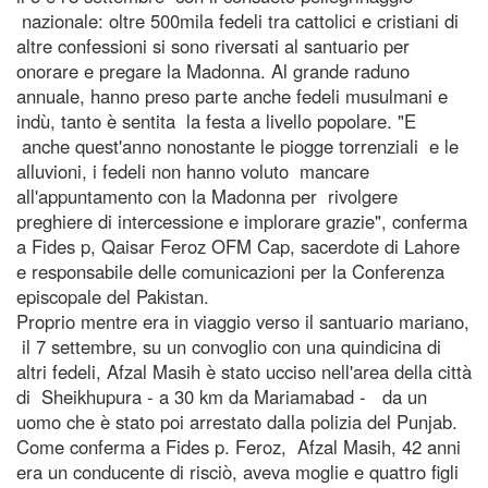
nazionale: oltre 500mila fedeli tra cattolici e cristiani di
altre confessioni si sono riversati al santuario per
onorare e pregare la Madonna. Al grande raduno
annuale, hanno preso parte anche fedeli musulmani e
indù, tanto è sentita la festa a livello popolare. "E
anche quest'anno nonostante le piogge torrenziali e le
alluvioni, i fedeli non hanno voluto mancare
all'appuntamento con la Madonna per rivolgere
preghiere di intercessione e implorare grazie", conferma
a Fides p, Qaisar Feroz OFM Cap, sacerdote di Lahore
e responsabile delle comunicazioni per la Conferenza
episcopale del Pakistan.
Proprio mentre era in viaggio verso il santuario mariano,
il 7 settembre, su un convoglio con una quindicina di
altri fedeli, Afzal Masih è stato ucciso nell'area della città
di Sheikhupura - a 30 km da Mariamabad - da un
uomo che è stato poi arrestato dalla polizia del Punjab.
Come conferma a Fides p. Feroz, Afzal Masih, 42 anni
era un conducente di risciò, aveva moglie e quattro figli