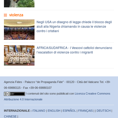
violenza
Negli USA un disegno di legge chiede il blocco degli
aiuti alla Nigeria chiamando in causa le violenze
contro i cristiani
AFRICA/SUDAFRICA - I Vescovi cattolici denunciano
l’escalation di violenze contro i migranti
Agenzia Fides - Palazzo “de Propaganda Fide” - 00120 - Città del Vaticano Tel. +39-
06-69880115 - Fax +39-06-69880107
I contenuti del sito sono pubblicati con
Licenza Creative Commons
Attribuzione 4.0 Internazionale
INTERNAZIONALE :
ITALIANO
|
ENGLISH
|
ESPAÑOL
|
FRANÇAIS
| |
DEUTSCH
|
CHINESE
|