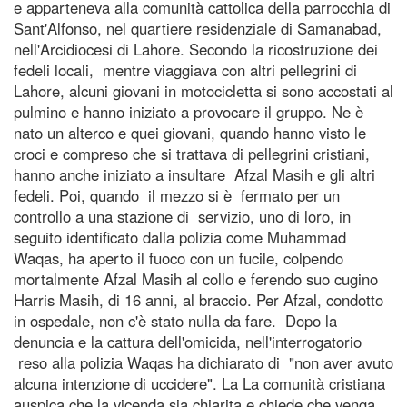
e apparteneva alla comunità cattolica della parrocchia di
Sant'Alfonso, nel quartiere residenziale di Samanabad,
nell'Arcidiocesi di Lahore. Secondo la ricostruzione dei
fedeli locali, mentre viaggiava con altri pellegrini di
Lahore, alcuni giovani in motocicletta si sono accostati al
pulmino e hanno iniziato a provocare il gruppo. Ne è
nato un alterco e quei giovani, quando hanno visto le
croci e compreso che si trattava di pellegrini cristiani,
hanno anche iniziato a insultare Afzal Masih e gli altri
fedeli. Poi, quando il mezzo si è fermato per un
controllo a una stazione di servizio, uno di loro, in
seguito identificato dalla polizia come Muhammad
Waqas, ha aperto il fuoco con un fucile, colpendo
mortalmente Afzal Masih al collo e ferendo suo cugino
Harris Masih, di 16 anni, al braccio. Per Afzal, condotto
in ospedale, non c'è stato nulla da fare. Dopo la
denuncia e la cattura dell'omicida, nell'interrogatorio
reso alla polizia Waqas ha dichiarato di "non aver avuto
alcuna intenzione di uccidere". La La comunità cristiana
auspica che la vicenda sia chiarita e chiede che venga