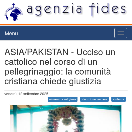
Menu
Toggl
naviga
ASIA/PAKISTAN - Ucciso un
cattolico nel corso di un
pellegrinaggio: la comunità
cristiana chiede giustizia
venerdì, 12 settembre 2025
minoranze religiose
devozione mariana
violenza