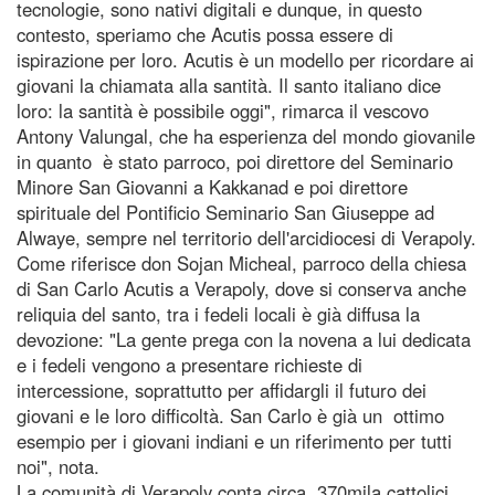
tecnologie, sono nativi digitali e dunque, in questo
contesto, speriamo che Acutis possa essere di
ispirazione per loro. Acutis è un modello per ricordare ai
giovani la chiamata alla santità. Il santo italiano dice
loro: la santità è possibile oggi", rimarca il vescovo
Antony Valungal, che ha esperienza del mondo giovanile
in quanto è stato parroco, poi direttore del Seminario
Minore San Giovanni a Kakkanad e poi direttore
spirituale del Pontificio Seminario San Giuseppe ad
Alwaye, sempre nel territorio dell'arcidiocesi di Verapoly.
Come riferisce don Sojan Micheal, parroco della chiesa
di San Carlo Acutis a Verapoly, dove si conserva anche
reliquia del santo, tra i fedeli locali è già diffusa la
devozione: "La gente prega con la novena a lui dedicata
e i fedeli vengono a presentare richieste di
intercessione, soprattutto per affidargli il futuro dei
giovani e le loro difficoltà. San Carlo è già un ottimo
esempio per i giovani indiani e un riferimento per tutti
noi", nota.
La comunità di Verapoly conta circa 370mila cattolici,