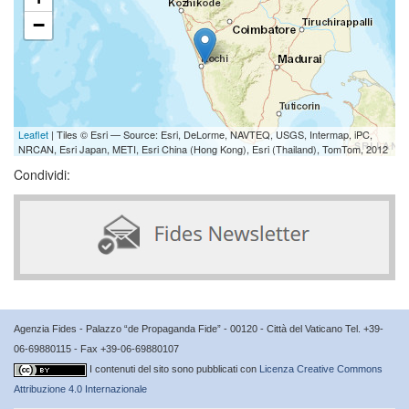
−
Leaflet
| Tiles © Esri — Source: Esri, DeLorme, NAVTEQ, USGS, Intermap, iPC,
NRCAN, Esri Japan, METI, Esri China (Hong Kong), Esri (Thailand), TomTom, 2012
Condividi:
Agenzia Fides - Palazzo “de Propaganda Fide” - 00120 - Città del Vaticano Tel. +39-
06-69880115 - Fax +39-06-69880107
I contenuti del sito sono pubblicati con
Licenza Creative Commons
Attribuzione 4.0 Internazionale