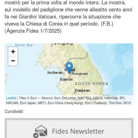
mostrò per la prima volta al mondo intero. La mostra,
sul modello del padiglione che venne allestito cento anni
fa nei Giardini Vaticani, ripercorre la situazione che
viveva la Chiesa di Corea in quel periodo. (F.B.)
(Agenzia Fides 1/7/2025)
+
−
Leaflet
| Tiles © Esri — Source: Esri, DeLorme, NAVTEQ, USGS, Intermap, iPC,
NRCAN, Esri Japan, METI, Esri China (Hong Kong), Esri (Thailand), TomTom, 2012
Condividi: