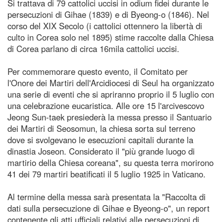
Si trattava di 79 cattolici uccisi in odium fidei durante le
persecuzioni di Gihae (1839) e di Byeong-o (1846). Nel
corso del XIX Secolo (i cattolici ottennero la libertà di
culto in Corea solo nel 1895) stime raccolte dalla Chiesa
di Corea parlano di circa 16mila cattolici uccisi.
Per commemorare questo evento, il Comitato per
l'Onore dei Martiri dell'Arcidiocesi di Seul ha organizzato
una serie di eventi che si apriranno proprio il 5 luglio con
una celebrazione eucaristica. Alle ore 15 l'arcivescovo
Jeong Sun-taek presiederà la messa presso il Santuario
dei Martiri di Seosomun, la chiesa sorta sul terreno
dove si svolgevano le esecuzioni capitali durante la
dinastia Joseon. Considerato il "più grande luogo di
martirio della Chiesa coreana", su questa terra morirono
41 dei 79 martiri beatificati il 5 luglio 1925 in Vaticano.
Al termine della messa sarà presentata la "Raccolta di
dati sulla persecuzione di Gihae e Byeong-o", un report
contenente gli atti ufficiali relativi alle persecuzioni di