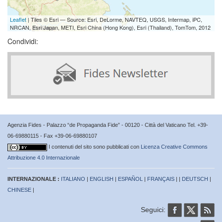
Leaflet
| Tiles © Esri — Source: Esri, DeLorme, NAVTEQ, USGS, Intermap, iPC,
NRCAN, Esri Japan, METI, Esri China (Hong Kong), Esri (Thailand), TomTom, 2012
Condividi:
Agenzia Fides - Palazzo “de Propaganda Fide” - 00120 - Città del Vaticano Tel. +39-
06-69880115 - Fax +39-06-69880107
I contenuti del sito sono pubblicati con
Licenza Creative Commons
Attribuzione 4.0 Internazionale
INTERNAZIONALE :
ITALIANO
|
ENGLISH
|
ESPAÑOL
|
FRANÇAIS
| |
DEUTSCH
|
CHINESE
|
Seguici: