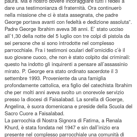
paura. Ma è nostro dovere incoraggiare tutti i fedeli a
dare una testimonianza di fraternità. Ora continuerò
nella missione che ci è stata assegnata, che padre
George portava avanti con fedeltà e dedizione assoluta”.
Padre George Ibrahim aveva 38 anni. E’ stato ucciso
all’1,30 della notte del 5 luglio con tre colpi di pistola da
sei persone che si sono introdotte nel complesso
parrocchiale. Fra i testimoni oculari dell’omicidio c’è il
suo giovane cuoco, che non è stato colpito dai criminali:
questo ha indotto gli inquirenti a pensare all’assassinio
mirato. P. George era stato ordinato sacerdote il 3
settembre 1993. Proveniente da una famiglia
profondamente cattolica, era figlio del catechista Ibrahim
che per molti anni aveva svolto un onorevole servizio
presso la diocesi di Faisalabad. La sorella di Goerge,
Angelina, è suora domenicana e preside della Scuola del
Sacro Cuore a Faisalabad.
La parrocchia di Nostra Signora di Fatima, a Renala
Khurd, è stata fondata nel 1947 e sin dall’inizio era
presente nel complesso parrocchiale una comunità di