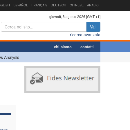
GLISH
ESPAÑOL
FRANÇAIS
DEUTSCH
CHINESE
ARABIC
giovedì, 6 agosto 2026 [GMT +1]
Vai!
ricerca avanzata
chi siamo
contatti
s Analysis
zione