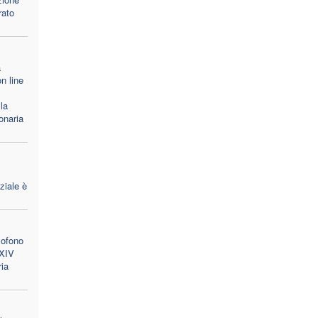
rato
a
n line
la
onaria
ziale è
lofono
 XIV
ria