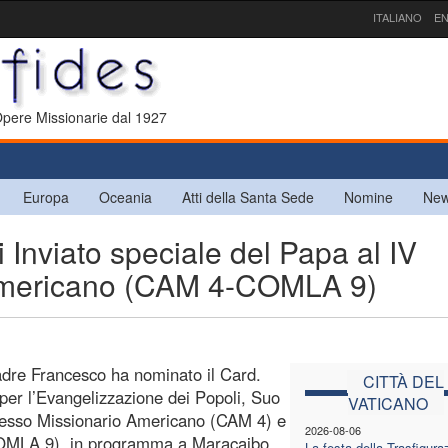
ITALIANO
EN
 Opere Missionarie dal 1927
Europa
Oceania
Atti della Santa Sede
Nomine
New
 Inviato speciale del Papa al IV
Americano (CAM 4-COMLA 9)
Padre Francesco ha nominato il Card.
CITTÀ DEL
per l’Evangelizzazione dei Popoli, Suo
VATICANO
gresso Missionario Americano (CAM 4) e
2026-08-06
COMLA 9), in programma a Maracaibo
La festa della Trasfigura