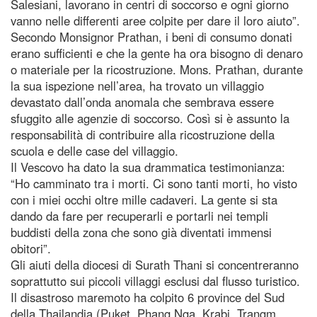
Salesiani, lavorano in centri di soccorso e ogni giorno
vanno nelle differenti aree colpite per dare il loro aiuto”.
Secondo Monsignor Prathan, i beni di consumo donati
erano sufficienti e che la gente ha ora bisogno di denaro
o materiale per la ricostruzione. Mons. Prathan, durante
la sua ispezione nell’area, ha trovato un villaggio
devastato dall’onda anomala che sembrava essere
sfuggito alle agenzie di soccorso. Così si è assunto la
responsabilità di contribuire alla ricostruzione della
scuola e delle case del villaggio.
Il Vescovo ha dato la sua drammatica testimonianza:
“Ho camminato tra i morti. Ci sono tanti morti, ho visto
con i miei occhi oltre mille cadaveri. La gente si sta
dando da fare per recuperarli e portarli nei templi
buddisti della zona che sono già diventati immensi
obitori”.
Gli aiuti della diocesi di Surath Thani si concentreranno
soprattutto sui piccoli villaggi esclusi dal flusso turistico.
Il disastroso maremoto ha colpito 6 province del Sud
della Thailandia (Puket, Phang Nga, Krabi, Trangm