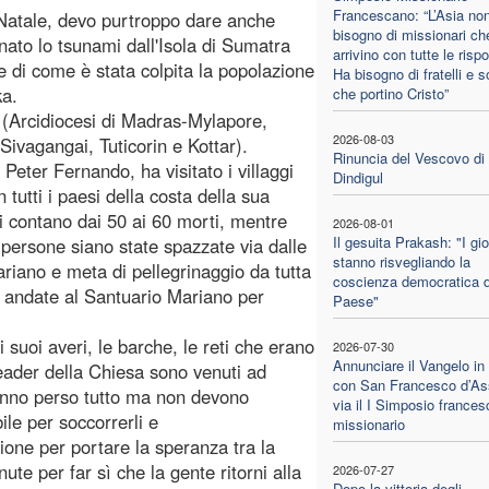
Francescano: “L’Asia no
i Natale, devo purtroppo dare anche
bisogno di missionari ch
nato lo tsunami dall'Isola di Sumatra
arrivino con tutte le risp
ie di come è stata colpita la popolazione
Ha bisogno di fratelli e s
ka.
che portino Cristo”
u (Arcidiocesi di Madras-Mylapore,
2026-08-03
Sivagangai, Tuticorin e Kottar).
Rinuncia del Vescovo di
Peter Fernando, ha visitato i villaggi
Dindigul
n tutti i paesi della costa della sua
 si contano dai 50 ai 60 morti, mentre
2026-08-01
Il gesuita Prakash: "I gi
0 persone siano state spazzate via dalle
stanno risvegliando la
riano e meta di pellegrinaggio da tutta
coscienza democratica d
o andate al Santuario Mariano per
Paese"
 suoi averi, le barche, le reti che erano
2026-07-30
Annunciare il Vangelo in
leader della Chiesa sono venuti ad
con San Francesco d’Ass
Hanno perso tutto ma non devono
via il I Simposio france
ile per soccorrerli e
missionario
one per portare la speranza tra la
ute per far sì che la gente ritorni alla
2026-07-27
Dopo la vittoria degli