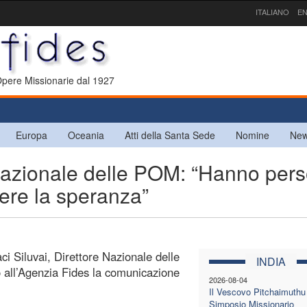
ITALIANO
EN
 Opere Missionarie dal 1927
Europa
Oceania
Atti della Santa Sede
Nomine
New
 nazionale delle POM: “Hanno per
ere la speranza”
ci Siluvai, Direttore Nazionale delle
INDIA
to all’Agenzia Fides la comunicazione
2026-08-04
Il Vescovo Pitchaimuthu 
Simposio Missionario