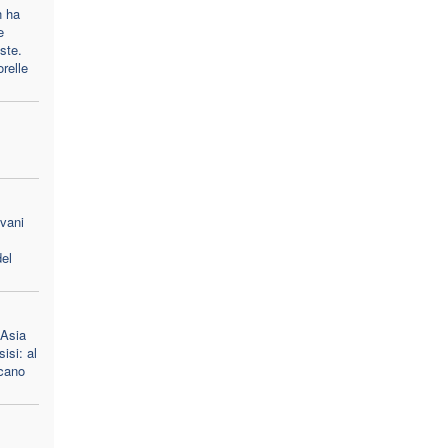
n ha
e
oste.
orelle
ovani
el
 Asia
isi: al
scano