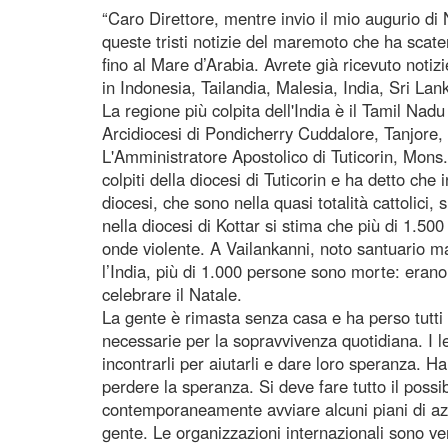
“Caro Direttore, mentre invio il mio augurio d
queste tristi notizie del maremoto che ha scate
fino al Mare d’Arabia. Avrete già ricevuto notiz
in Indonesia, Tailandia, Malesia, India, Sri Lan
La regione più colpita dell'India è il Tamil Nad
Arcidiocesi di Pondicherry Cuddalore, Tanjore, 
L'Amministratore Apostolico di Tuticorin, Mons. 
colpiti della diocesi di Tuticorin e ha detto che i
diocesi, che sono nella quasi totalità cattolici,
nella diocesi di Kottar si stima che più di 1.50
onde violente. A Vailankanni, noto santuario ma
l’India, più di 1.000 persone sono morte: eran
celebrare il Natale.
La gente è rimasta senza casa e ha perso tutti i
necessarie per la sopravvivenza quotidiana. I 
incontrarli per aiutarli e dare loro speranza. 
perdere la speranza. Si deve fare tutto il possib
contemporaneamente avviare alcuni piani di azi
gente. Le organizzazioni internazionali sono ven