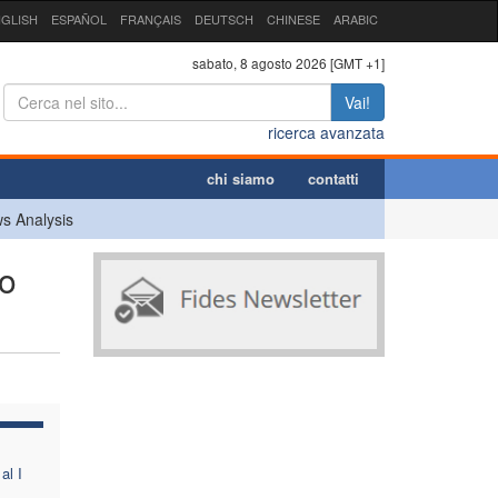
GLISH
ESPAÑOL
FRANÇAIS
DEUTSCH
CHINESE
ARABIC
sabato, 8 agosto 2026 [GMT +1]
Vai!
ricerca avanzata
chi siamo
contatti
s Analysis
so
al I