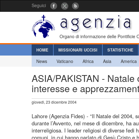
Seguici
Organo di informazione delle Pontificie
HOME
MISSIONARI UCCISI
STATISTICHE
News
Vaticano
Africa
Asia
America
ASIA/PAKISTAN - Natale ce
interesse e apprezzamento
giovedì, 23 dicembre 2004
Lahore (Agenzia Fides) - “Il Natale del 2004, so
durante l’Avvento, nel mese di dicembre, ha au
interreligiosa. I leader religiosi di diverse fed
comuni, in cui hanno parlato di Gesù Cristo e h