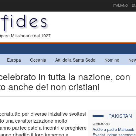
ITALIANO
EN
 Opere Missionarie dal 1927
Europa
Oceania
Atti della Santa Sede
Nomine
New
lebrato in tutta la nazione, con
 anche dei non cristiani
prattutto per diverse iniziative svoltesi
PAKISTAN
to una caratterizzazione molto
2026-07-30
i hanno partecipato a incontri e preghiere
Addio a padre Mahboob
anno ribadito il loro impegno a
Evarist, primo sacerdote