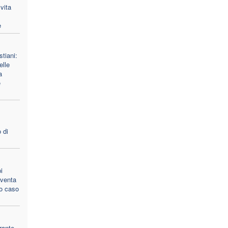
vita
e
stiani:
lle
a
e
 di
i
 sventa
to caso
rante,