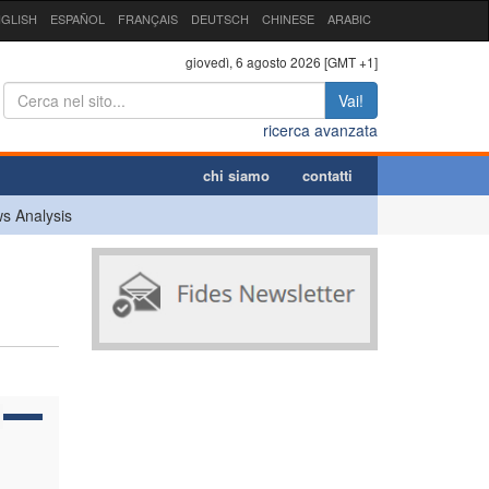
GLISH
ESPAÑOL
FRANÇAIS
DEUTSCH
CHINESE
ARABIC
giovedì, 6 agosto 2026 [GMT +1]
Vai!
ricerca avanzata
chi siamo
contatti
s Analysis