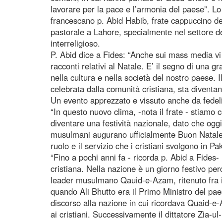
lavorare per la pace e l’armonia del paese”. Lo 
francescano p. Abid Habib, frate cappuccino de
pastorale a Lahore, specialmente nel settore del
interreligioso.
P. Abid dice a Fides: “Anche sui mass media vi 
racconti relativi al Natale. E’ il segno di un
nella cultura e nella società del nostro paese. 
celebrata dalla comunità cristiana, sta diventan
Un evento apprezzato e vissuto anche da fedeli d
“In questo nuovo clima, -nota il frate - stiamo 
diventare una festività nazionale, dato che oggi
musulmani augurano ufficialmente Buon Natale a
ruolo e il servizio che i cristiani svolgono in Pa
“Fino a pochi anni fa - ricorda p. Abid a Fides-
cristiana. Nella nazione è un giorno festivo pe
leader musulmano Qauid-e-Azam, ritenuto fra i 
quando Ali Bhutto era il Primo Ministro del pae
discorso alla nazione in cui ricordava Quaid-e
ai cristiani. Successivamente il dittatore Zia-ul