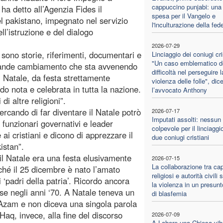
cappuccino punjabi: una 
ha detto all’Agenzia Fides il
spesa per il Vangelo e
l pakistano, impegnato nel servizio
l'inculturazione della fed
l’istruzione e del dialogo
2026-07-29
sono storie, riferimenti, documentari e
Linciaggio dei coniugi cri
"Un caso emblematico de
a grande cambiamento che sta avvenendo
difficoltà nel perseguire l
Il Natale, da festa strettamente
violenza delle folle", dic
do nota e celebrata in tutta la nazione.
l’avvocato Anthony
i altre religioni”.
cercando di far diventare il Natale potrò
2026-07-17
Imputati assolti: nessun
 funzionari governativi e leader
colpevole per il linciaggio
i cristiani e dicono di apprezzare il
due coniugi cristiani
kistan”.
 il Natale era una festa elusivamente
2026-07-15
La collaborazione tra cap
rché il 25 dicembre è nato l’amato
religiosi e autorità civili
‘padri della patria’. Ricordo ancora
la violenza in un presun
se negli anni ‘70. A Natale teneva un
di blasfemia
-Azam e non diceva una singola parola
-Haq, invece, alla fine del discorso
2026-07-09
A Lahore una Chiesa vib