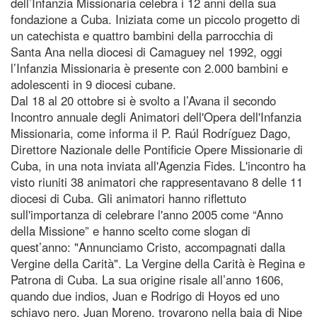
dell’Infanzia Missionaria celebra i 12 anni della sua
fondazione a Cuba. Iniziata come un piccolo progetto di
un catechista e quattro bambini della parrocchia di
Santa Ana nella diocesi di Camaguey nel 1992, oggi
l’Infanzia Missionaria è presente con 2.000 bambini e
adolescenti in 9 diocesi cubane.
Dal 18 al 20 ottobre si è svolto a l’Avana il secondo
Incontro annuale degli Animatori dell'Opera dell'Infanzia
Missionaria, come informa il P. Raúl Rodríguez Dago,
Direttore Nazionale delle Pontificie Opere Missionarie di
Cuba, in una nota inviata all'Agenzia Fides. L'incontro ha
visto riuniti 38 animatori che rappresentavano 8 delle 11
diocesi di Cuba. Gli animatori hanno riflettuto
sull'importanza di celebrare l'anno 2005 come “Anno
della Missione” e hanno scelto come slogan di
quest’anno: "Annunciamo Cristo, accompagnati dalla
Vergine della Carità". La Vergine della Carità è Regina e
Patrona di Cuba. La sua origine risale all’anno 1606,
quando due indios, Juan e Rodrigo di Hoyos ed uno
schiavo nero, Juan Moreno, trovarono nella baia di Nipe