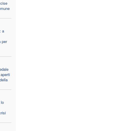
cise
comune
: a
a per
edale
aperti
 della
 lo
risi