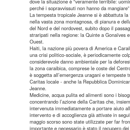
dove la situazione è “veramente terribile: uomi
perché i sopravvissuti non hanno da mangiare” 
La tempesta tropicale Jeanne si è abbattuta la 
nella vasta zona montagnosa, di pianura e della 
del Nord e del nordovest, subito dopo il passagg
straripati nella regione: la Quinte a Gonaïves e
Ouest.
Haiti, la nazione più povera di America e Caraibi
una crisi politico-sociale, è periodicamente col
considerevole danno ambientale per la deforesta
la zona caraibica, comprese le coste del Centro
è soggetta all’emergenza uragani e tempeste tro
Caritas locale - anche la Repubblica Dominican
Jeanne.
Medicine, acqua pulita ed alimenti sono i bisogn
concentrando l’azione della Caritas che, insie
intervenuta immediatamente a portare aiuto alle
intervento e di accoglienza già attivate in segu
maggio scorso sono state utilizzate per far fron
importante e necessario è stato il recupero dei