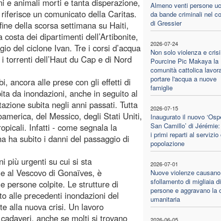
ni e animali morti e tanta disperazione,
Almeno venti persone uc
riferisce un comunicato della Caritas.
da bande criminali nel 
di Gressier
fine della scorsa settimana su Haiti,
costa dei dipartimenti dell’Artibonite,
2026-07-24
io del ciclone Ivan. Tre i corsi d’acqua
Non solo violenza e crisi
 i torrenti dell’Haut du Cap e di Nord
Pourcine Pic Makaya la
comunità cattolica lavor
portare l'acqua a nuove
, ancora alle prese con gli effetti di
famiglie
pita da inondazioni, anche in seguito al
zione subita negli anni passati. Tutta
2026-07-15
america, del Messico, degli Stati Uniti,
Inaugurato il nuovo ‘Osp
San Camillo’ di Jérémie: 
picali. Infatti - come segnala la
i primi reparti al servizio
a ha subito i danni del passaggio di
popolazione
i più urgenti su cui si sta
2026-07-01
me al Vescovo di Gonaïves, è
Nuove violenze causano
sfollamento di migliaia di
 persone colpite. Le strutture di
persone e aggravano la c
ito alle precedenti inondazioni del
umanitaria
te alla nuova crisi. Un lavoro
 cadaveri, anche se molti si trovano
2026-06-05