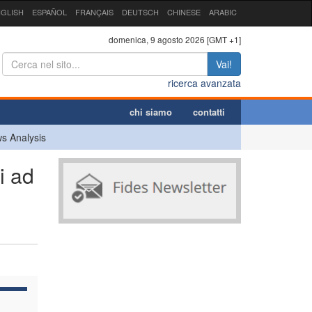
GLISH
ESPAÑOL
FRANÇAIS
DEUTSCH
CHINESE
ARABIC
domenica, 9 agosto 2026 [GMT +1]
Vai!
ricerca avanzata
chi siamo
contatti
s Analysis
i ad