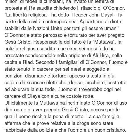
milioni di fedeli laici indiani, ha inviato un lettera di
protesta al Re saudita chiedendo il rilascio di O’Connor.
“La libertà religiosa - ha detto il leader John Dayal - fa
parte della civiltà contemporanea. Appartiene ai diritti
stabiliti dalle Nazioni Unite per tutti gli essere umani”
O’Connor è stato percosso e torturato per aver pregato
Gesù Cristo. Responsabile del fatto è la “Muttawa”, la
polizia religiosa saudita, che circa sei mesi fa lo ha
arrestato conducendolo nella prigione di Ali Hira, nella
capitale Riad. Secondo i famigliari di O’Connor, l’uomo è
stato tenuto in carcere per sei mesi e soggetto a
punizioni disumane e torture: appeso a testa in giù,
colpito da scariche elettriche, deriso, picchiato, costretto
ad abiurare la sua fede. L’uomo si troverebbe oggi nel
carcere di Olaya con alcune costole rotte.
Ufficialmente la Muttawa ha incriminato O’Connor di uso
di droga e di aver pregato Gesù Cristo, accuse per le
quali l’uomo rischia la pena di morte. La sua famiglia,
afferma che le prove relative alla droga sono state
fabbricate dalla polizia e che l’uomo è un buon cristiano.