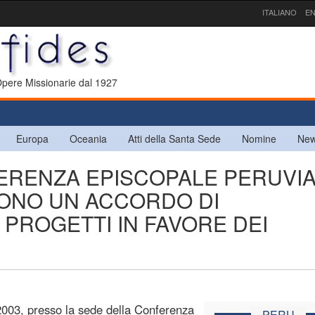
ITALIANO
EN
 Opere Missionarie dal 1927
Europa
Oceania
Atti della Santa Sede
Nomine
New
FERENZA EPISCOPALE PERUVI
VONO UN ACCORDO DI
PROGETTI IN FAVORE DEI
003, presso la sede della Conferenza
PERU