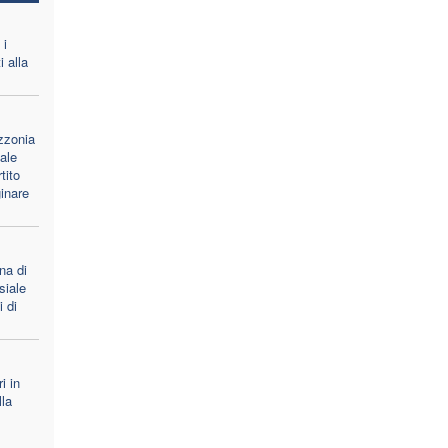
 i
 alla
azzonia
ale
tito
inare
na di
siale
i di
i in
lla