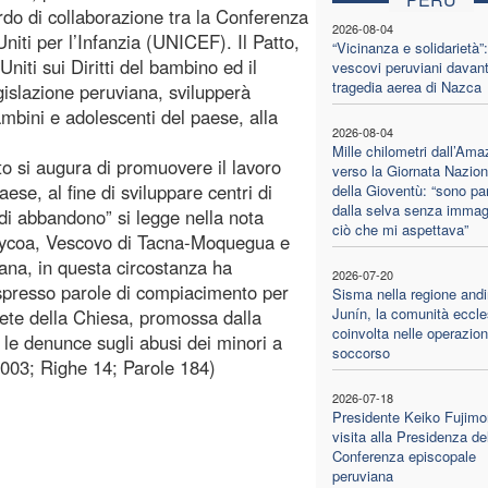
rdo di collaborazione tra la Conferenza
2026-08-04
niti per l’Infanzia (UNICEF). Il Patto,
“Vicinanza e solidarietà”:
Uniti sui Diritti del bambino ed il
vescovi peruviani davanti
tragedia aerea di Nazca
gislazione peruviana, svilupperà
bambini e adolescenti del paese, alla
2026-08-04
Mille chilometri dall’Am
to si augura di promuovere il lavoro
verso la Giornata Nazion
aese, al fine di sviluppare centri di
della Gioventù: “sono par
dalla selva senza immag
 di abbandono” si legge nella nota
ciò che mi aspettava”
aycoa, Vescovo di Tacna-Moquegua e
ana, in questa circostanza ha
2026-07-20
espresso parole di compiacimento per
Sisma nella regione andi
Junín, la comunità eccle
rete della Chiesa, promossa dalla
coinvolta nelle operazion
 le denunce sugli abusi dei minori a
soccorso
2003; Righe 14; Parole 184)
2026-07-18
Presidente Keiko Fujimor
visita alla Presidenza de
Conferenza episcopale
peruviana