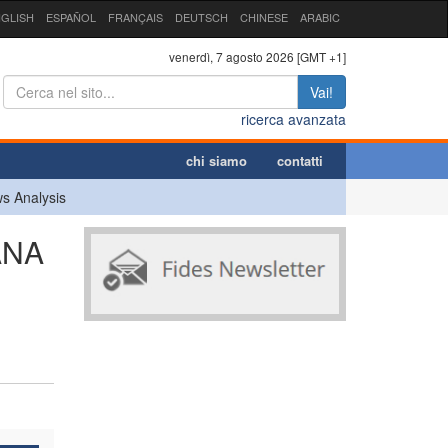
GLISH
ESPAÑOL
FRANÇAIS
DEUTSCH
CHINESE
ARABIC
venerdì, 7 agosto 2026 [GMT +1]
Vai!
ricerca avanzata
chi siamo
contatti
s Analysis
ANA