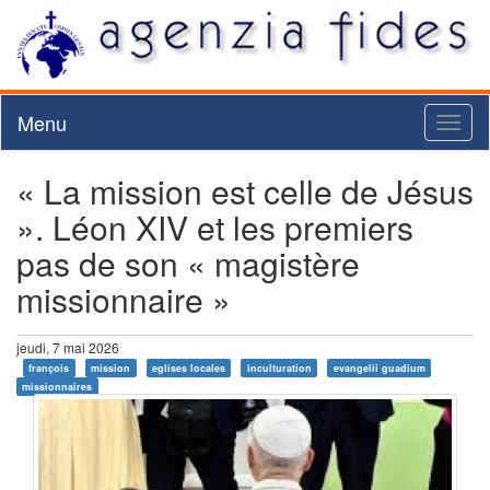
Menu
Toggl
naviga
« La mission est celle de Jésus
». Léon XIV et les premiers
pas de son « magistère
missionnaire »
jeudi, 7 mai 2026
françois
mission
eglises locales
inculturation
evangelii guadium
missionnaires