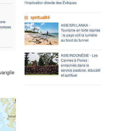
l'implication directe des Évêques
spiritualité
ons
ASIE/SRI LANKA -
inoises
Tourisme en forte reprise
: le pays voit la lumière
au bout du tunnel
ASIE/INDONÉSIE - Les
Carmes à Flores :
enracinés dans le
service pastoral, éducatif
vangile
et spirituel