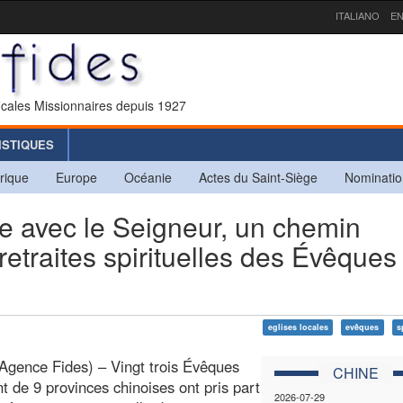
ITALIANO
EN
icales Missionnaires depuis 1927
ISTIQUES
rique
Europe
Océanie
Actes du Saint-Siège
Nominatio
 avec le Seigneur, un chemin
retraites spirituelles des Évêques
eglises locales
evêques
s
gence Fides) – Vingt trois Évêques
CHINE
t de 9 provinces chinoises ont pris part
2026-07-29