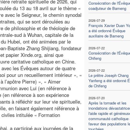
ière retraite spirituelle de 2026, qui
Consécration de l'Évêqu
roulée du 13 au 18 avril sur le thème «
coadjuteur de Bameng
e avec le Seigneur, le chemin synodal
etraites, qui se sont déroulées au
2026-07-29
François Xavier Duan Y
e de philosophie et de théologie de
a été ordonné Évêque
ntrale-sud à Wuhan, capitale de la
auxiliaire de Bameng
 du Hubei, ont été animées par le
ean-Baptiste Zhang Shijiang, fondateur
2026-07-22
Consécration de l'Évêqu
t papier Xinde.org, ainsi que
Chifeng
uvre caritative catholique en Chine.
 avec les Évêques autour de quatre
2026-07-22
soi pour un recueillement intérieur », «
Le prêtre Joseph Chang
Yanfeng a été ordonné 
à l’apôtre Pierre) », « Aimer
de Chifeng
mmunion avec Lui (en référence à
re (en référence à son expérience
2026-07-20
ants à réfléchir sur leur vie spirituelle,
Après la tornade et les
elle, en faisant également référence à
inondations dévastatrice
l'aide rapide et généreus
civiles intitulée « Formation
communauté catholique 
faveur des populations l
i, a participé aux journées de la
touchées