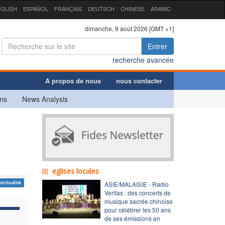
GLISH
ESPAÑOL
FRANÇAIS
DEUTSCH
CHINESE
ARABIC
dimanche, 9 août 2026 [GMT +1]
Entrer
recherche avancée
A propos de nous
nous contacter
ns
News Analysis
eglises locales
piritualité
ASIE/MALAISIE - Radio
Veritas : des concerts de
musique sacrée chinoise
pour célébrer les 50 ans
de ses émissions en