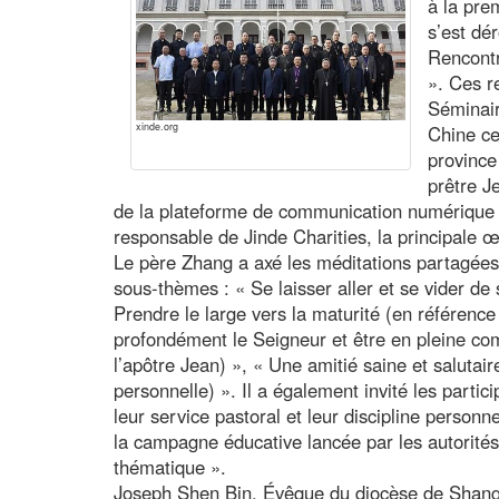
à la prem
s’est dé
Rencontr
». Ces r
Séminair
xinde.org
Chine ce
province
prêtre J
de la plateforme de communication numérique e
responsable de Jinde Charities, la principale œ
Le père Zhang a axé les méditations partagées
sous-thèmes : « Se laisser aller et se vider de 
Prendre le large vers la maturité (en référence 
profondément le Seigneur et être en pleine co
l’apôtre Jean) », « Une amitié saine et salutai
personnelle) ». Il a également invité les particip
leur service pastoral et leur discipline personn
la campagne éducative lancée par les autorités 
thématique ».
Joseph Shen Bin, Évêque du diocèse de Shangha