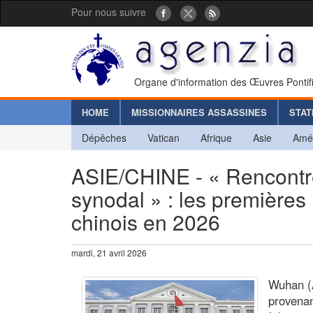
Pour nous suivre
Organe d'information des Œuvres Pontif
HOME
MISSIONNAIRES ASSASSINES
STAT
Dépêches
Vatican
Afrique
Asie
Amé
ASIE/CHINE - « Rencontre
synodal » : les premières 
chinois en 2026
mardi, 21 avril 2026
Wuhan (A
provenan