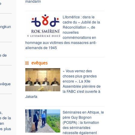
mandarin
e
Litoměřice : dans le
cadre du « Jubilé de la
ongkun
Réconciliation », de
nouvelles
commémorations en
hommage aux victimes des massacres anti-
allemands de 1945
e de
evêques
« Vous verrez des
choses plus grandes
encore ». La XIIe
Évêque
Assemblée plénière de
la FABC s'est ouverte à
Jakarta
s,
Séminaires en Afrique, le
père Guy Bognon
e de la
(POSPA) : la formation
en
des séminaristes
es plus
nécessite également