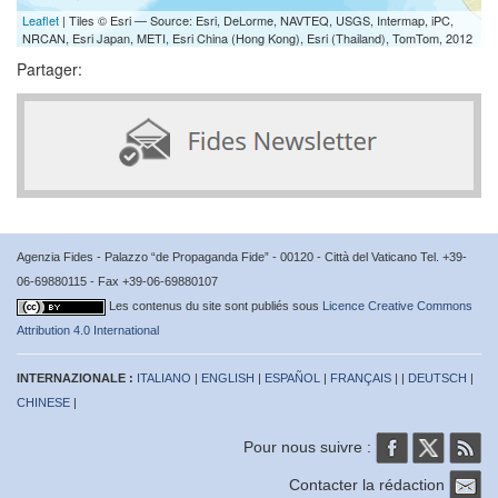
Leaflet
| Tiles © Esri — Source: Esri, DeLorme, NAVTEQ, USGS, Intermap, iPC,
NRCAN, Esri Japan, METI, Esri China (Hong Kong), Esri (Thailand), TomTom, 2012
Partager:
Agenzia Fides - Palazzo “de Propaganda Fide” - 00120 - Città del Vaticano Tel. +39-
06-69880115 - Fax +39-06-69880107
Les contenus du site sont publiés sous
Licence Creative Commons
Attribution 4.0 International
INTERNAZIONALE :
ITALIANO
|
ENGLISH
|
ESPAÑOL
|
FRANÇAIS
| |
DEUTSCH
|
CHINESE
|
Pour nous suivre :
Contacter la rédaction