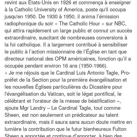
revint aux États-Unis en 1926 et commença à enseigner
à la Catholic University of America, poste qu'il occupa
jusqu'en 1950. De 1930 à 1950, il anima l’émission
radiophonique du soir « The Catholic Hour » sur NBC,
qui attira rapidement un large public et connut un succès
extraordinaire, suscitant de nombreuses conversions à
la foi catholique. Il a largement contribué à sensibiliser
le public à l’action missionnaire de l’Église en tant que
directeur national des OPM américaines, fonction qu’il a
occupée pendant environ 16 ans (1950-1966).
« Je me réjouis que le Cardinal Luis Antonio Tagle, Pro-
préfet de la Section pour la première évangélisation et
les nouvelles Églises particulières du Dicastère pour
l'évangélisation du Vatican, soit le légat pontifical, le
célébrant et l'orateur de la messe de béatification »,
ajoute Mgr Landry – Le Cardinal Tagle, tout comme
Sheen, est non seulement un prédicateur au talent
extraordinaire, mais il saura sans aucun doute mettre en
lumière la contribution que le futur bienheureux Fulton
Sheen a apportée et continue d’apporter, à bien des