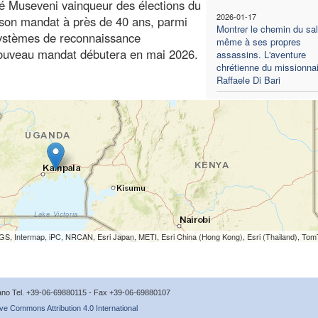
é Museveni vainqueur des élections du
2026-01-17
 son mandat à près de 40 ans, parmi
Montrer le chemin du sal
 systèmes de reconnaissance
même à ses propres
 nouveau mandat débutera en mai 2026.
assassins. L'aventure
chrétienne du missionnai
Raffaele Di Bari
S, Intermap, iPC, NRCAN, Esri Japan, METI, Esri China (Hong Kong), Esri (Thailand), To
icano Tel. +39-06-69880115 - Fax +39-06-69880107
ve Commons Attribution 4.0 International