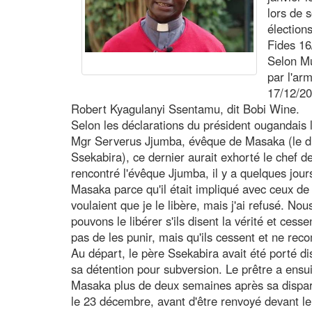
lors de 
élections
Fides 16
Selon Mu
par l'ar
17/12/20
Robert Kyagulanyi Ssentamu, dit Bobi Wine.
Selon les déclarations du président ougandais 
Mgr Serverus Jjumba, évêque de Masaka (le di
Ssekabira), ce dernier aurait exhorté le chef de 
rencontré l'évêque Jjumba, il y a quelques jour
Masaka parce qu'il était impliqué avec ceux de 
voulaient que je le libère, mais j'ai refusé. No
pouvons le libérer s'ils disent la vérité et cessen
pas de les punir, mais qu'ils cessent et ne re
Au départ, le père Ssekabira avait été porté d
sa détention pour subversion. Le prêtre a ensui
Masaka plus de deux semaines après sa dispari
le 23 décembre, avant d'être renvoyé devant le 