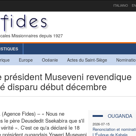
ITALIANO
EN
icales Missionnaires depuis 1927
ISTIQUES
rique
Europe
Océanie
Actes du Saint-Siège
Nominatio
résident Museveni revendique
orté disparu début décembre
 (Agence Fides) – « Nous ne
OUGANDA
ns le père Deusdedit Ssekabira que s'il
2026-07-15
 vérité ». C'est ce qu'a déclaré le 18
Renonciation et nominat
le président ougandais Yoweri Museveni
L'Évêque de Kabale