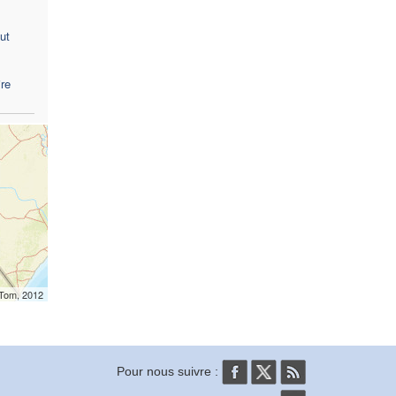
ut
re
mTom, 2012
Pour nous suivre :