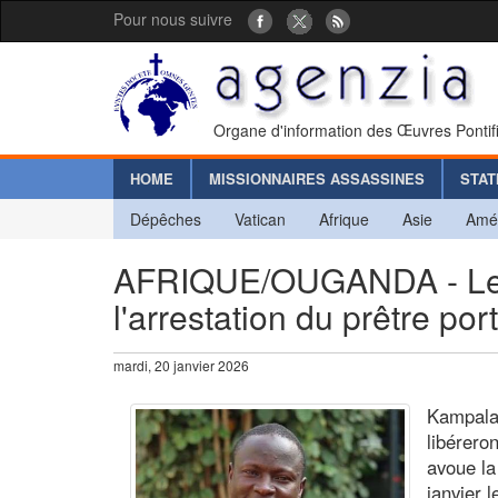
Pour nous suivre
Organe d'information des Œuvres Pontif
HOME
MISSIONNAIRES ASSASSINES
STAT
Dépêches
Vatican
Afrique
Asie
Amé
AFRIQUE/OUGANDA - Le p
l'arrestation du prêtre p
mardi, 20 janvier 2026
Kampala
libérero
avoue la
janvier 