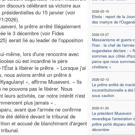
son discours célébrant sa victoire aux
 présidentielles du 15 janvier (voir
2026-05-19
Ebola : report de la Jour
/1/2026).
des martyrs de l'Ougand
seveni, le prêtre arrêté illégalement
mée le 3 décembre (voir Fides
2026-03-27
25) serait lié au leader de l'opposition
Messianisme et guerre c
l'Iran : le chef de l'armée
ougandaise déclare : « 
lui-même, lors d'une rencontre avec
sommes aux côtés d'Isr
ocèse où est incardiné le père
parce que nous sommes
chrétiens »
l'État à libérer le prêtre. « Lorsque j'ai
s, nous avions arrêté un prêtre à
2026-02-13
Kyagulanyi », affirme Museveni. « Ils
Le prêtre arrêté de mani
us ne pouvons pas le libérer. Nous
inconstitutionnelle a été 
t leurs activités, car notre intérêt n'est
sous caution
commencent plus jamais » .
2026-01-20
isparu, avant que l'armée ne confirme
Le président Museveni
te été déféré devant le tribunal de
revendique l'arrestation 
tion et accusé de blanchiment d'argent
prêtre porté disparu débu
tribunal.
décembre