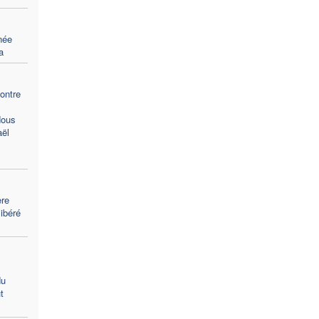
née
a
ontre
Nous
aël
ère
libéré
du
t