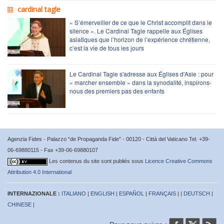
cardinal tagle
« S’émerveiller de ce que le Christ accomplit dans le
silence ». Le Cardinal Tagle rappelle aux Églises
asiatiques que l’horizon de l’expérience chrétienne,
c’est la vie de tous les jours
Le Cardinal Tagle s'adresse aux Églises d'Asie : pour
« marcher ensemble » dans la synodalité, inspirons-
nous des premiers pas des enfants
Agenzia Fides - Palazzo “de Propaganda Fide” - 00120 - Città del Vaticano Tel. +39-
06-69880115 - Fax +39-06-69880107
Les contenus du site sont publiés sous
Licence Creative Commons
Attribution 4.0 International
INTERNAZIONALE :
ITALIANO
|
ENGLISH
|
ESPAÑOL
|
FRANÇAIS
| |
DEUTSCH
|
CHINESE
|