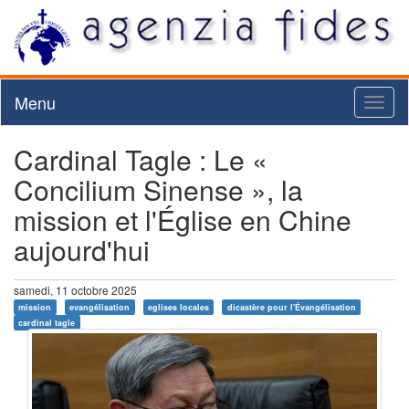
Menu
Toggl
naviga
Cardinal Tagle : Le «
Concilium Sinense », la
mission et l'Église en Chine
aujourd'hui
samedi, 11 octobre 2025
mission
evangélisation
eglises locales
dicastère pour l'Évangélisation
cardinal tagle