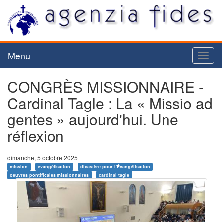
Menu
Toggl
naviga
CONGRÈS MISSIONNAIRE -
Cardinal Tagle : La « Missio ad
gentes » aujourd'hui. Une
réflexion
dimanche, 5 octobre 2025
mission
evangélisation
dicastère pour l'Évangélisation
oeuvres pontificales missionnaires
cardinal tagle