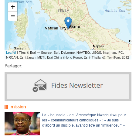
+
−
Leaflet
| Tiles © Esri — Source: Esri, DeLorme, NAVTEQ, USGS, Intermap, iPC,
NRCAN, Esri Japan, METI, Esri China (Hong Kong), Esri (Thailand), TomTom, 2012
Partager:
mission
La « boussole » de l’Archevêque Nwachukwu pour
les « communicateurs catholiques » : « Je suis
d’abord un disciple, avant d’être un “influenceur” »