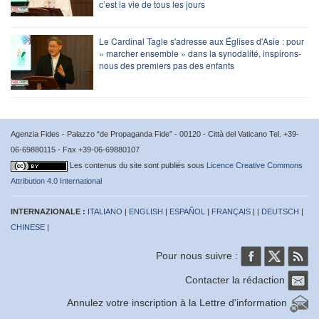
c’est la vie de tous les jours
Le Cardinal Tagle s'adresse aux Églises d'Asie : pour
« marcher ensemble » dans la synodalité, inspirons-
nous des premiers pas des enfants
Agenzia Fides - Palazzo “de Propaganda Fide” - 00120 - Città del Vaticano Tel. +39-
06-69880115 - Fax +39-06-69880107
Les contenus du site sont publiés sous
Licence Creative Commons
Attribution 4.0 International
INTERNAZIONALE :
ITALIANO
|
ENGLISH
|
ESPAÑOL
|
FRANÇAIS
| |
DEUTSCH
|
CHINESE
|
Pour nous suivre :
Contacter la rédaction
Annulez votre inscription à la Lettre d'information