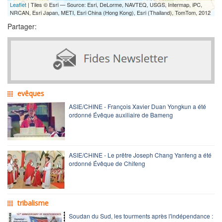
Leaflet
| Tiles © Esri — Source: Esri, DeLorme, NAVTEQ, USGS, Intermap, iPC,
NRCAN, Esri Japan, METI, Esri China (Hong Kong), Esri (Thailand), TomTom, 2012
Partager:
evêques
ASIE/CHINE - François Xavier Duan Yongkun a été
ordonné Évêque auxiliaire de Bameng
ASIE/CHINE - Le prêtre Joseph Chang Yanfeng a été
ordonné Évêque de Chifeng
tribalisme
Soudan du Sud, les tourments après l'indépendance :