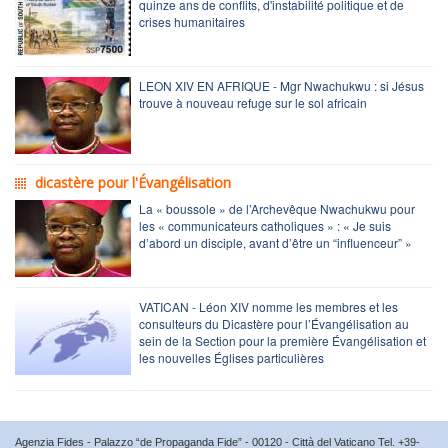
quinze ans de conflits, d'instabilité politique et de
crises humanitaires
LEON XIV EN AFRIQUE - Mgr Nwachukwu : si Jésus
trouve à nouveau refuge sur le sol africain
dicastère pour l'Évangélisation
La « boussole » de l’Archevêque Nwachukwu pour
les « communicateurs catholiques » : « Je suis
d’abord un disciple, avant d’être un “influenceur” »
VATICAN - Léon XIV nomme les membres et les
consulteurs du Dicastère pour l’Évangélisation au
sein de la Section pour la première Évangélisation et
les nouvelles Églises particulières
Agenzia Fides - Palazzo “de Propaganda Fide” - 00120 - Città del Vaticano Tel. +39-