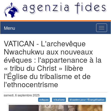
Menu
Toggl
naviga
VATICAN - L'archevêque
Nwachukwu aux nouveaux
évêques : l'appartenance à la
« tribu du Christ » libère
l'Église du tribalisme et de
l'ethnocentrisme
samedi, 6 septembre 2025
evêques
tribalisme
dicastère pour l'Évangélisation