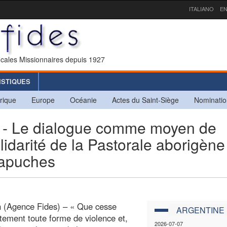
ITALIANO
EN
icales Missionnaires depuis 1927
ISTIQUES
rique
Europe
Océanie
Actes du Saint-Siège
Nominatio
Le dialogue comme moyen de
olidarité de la Pastorale aborigène
apuches
 (Agence Fides) – « Que cesse
ARGENTINE
ement toute forme de violence et,
2026-07-07