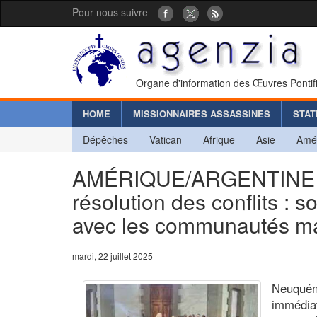
Pour nous suivre
Organe d'information des Œuvres Pontif
HOME
MISSIONNAIRES ASSASSINES
STAT
Dépêches
Vatican
Afrique
Asie
Amé
AMÉRIQUE/ARGENTINE - 
résolution des conflits : s
avec les communautés m
mardi, 22 juillet 2025
Neuquén
immédiat