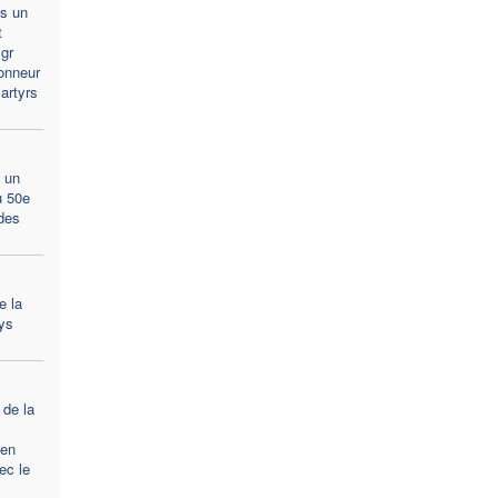
s un
t
gr
onneur
artyrs
 un
u 50e
des
e la
ays
 de la
ien
ec le