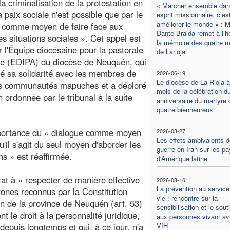
la criminalisation de la protestation en
« Marcher ensemble dan
a paix sociale n'est possible que par le
esprit missionnaire, c’es
améliorer le monde » : M
e comme moyen de faire face aux
Dante Braida remet à l’h
es situations sociales ». Cet appel est
la mémoire des quatre m
r l'Équipe diocésaine pour la pastorale
de Larioja
e (EDIPA) du diocèse de Neuquén, qui
é sa solidarité avec les membres de
2026-06-19
Le diocèse de La Rioja à
es communautés mapuches et a déploré
mois de la célébration d
 ordonnée par le tribunal à la suite
anniversaire du martyre 
quatre bienheureux
importance du « dialogue comme moyen
2026-03-27
Les effets ambivalents d
u'il s'agit du seul moyen d'aborder les
guerre en Iran sur les p
ns » est réaffirmée.
d'Amérique latine
at à « respecter de manière effective
2026-03-16
La prévention au service
tones reconnus par la Constitution
vie : rencontre sur la
ion de la province de Neuquén (art. 53)
sensibilisation et le sout
 le droit à la personnalité juridique,
aux personnes vivant av
puis longtemps et qui, à ce jour, n'a
VIH