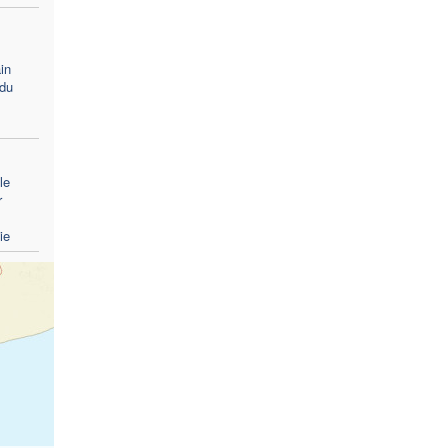
in
 du
le
r
ie