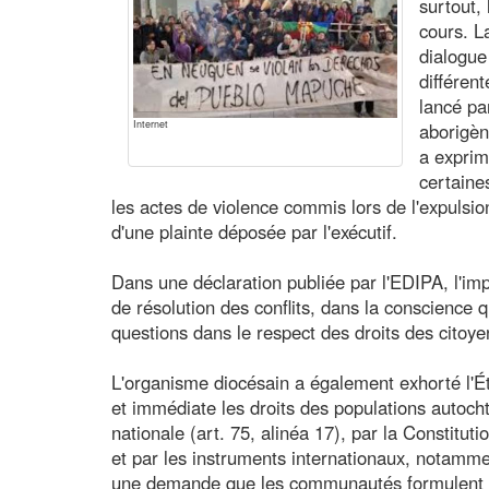
surtout, 
cours. L
dialogu
différent
lancé pa
Internet
aborigèn
a exprim
certain
les actes de violence commis lors de l'expulsion
d'une plainte déposée par l'exécutif.
Dans une déclaration publiée par l'EDIPA, l'
de résolution des conflits, dans la conscience q
questions dans le respect des droits des citoye
L'organisme diocésain a également exhorté l'Ét
et immédiate les droits des populations autoch
nationale (art. 75, alinéa 17), par la Constitut
et par les instruments internationaux, notamment
une demande que les communautés formulent de