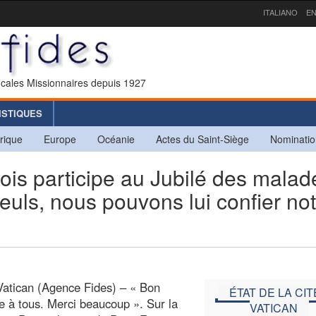
ITALIANO
EN
icales Missionnaires depuis 1927
ISTIQUES
rique
Europe
Océanie
Actes du Saint-Siège
Nominatio
is participe au Jubilé des malade
euls, nous pouvons lui confier no
Vatican (Agence Fides) – « Bon
ÉTAT DE LA CIT
 à tous. Merci beaucoup ». Sur la
VATICAN