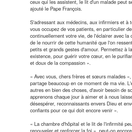
ceux qui les assistent, le lit d'un malade peut 
ajouté le Pape François.
S'adressant aux médecins, aux infirmiers et à 
vous occupez de vos patients, en particulier des
continuellement votre vie, de l'éclairer avec l
de le nourrir de cette humanité que l'on ressen
petits et grands gestes d'amour. Permettez à 
existence, pour guérir votre cœur, en le purifia
et doux de la compassion ».
« Avec vous, chers frères et sœurs malades », a
partage beaucoup en ce moment de ma vie. L'ex
autres en bien des choses, d'avoir besoin de so
apprenons chaque jour à aimer et à nous laisse
désespérer, reconnaissants envers Dieu et env
confiants pour ce qui doit encore venir ».
« La chambre d'hôpital et le lit de l'infirmité p
renouveler et renforcer la foi », peut-on encore