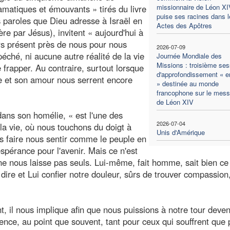
missionnaire de Léon XI
amatiques et émouvants » tirés du livre
puise ses racines dans l
es paroles que Dieu adresse à Israël en
Actes des Apôtres
re par Jésus), invitent « aujourd'hui à
urs présent près de nous pour nous
2026-07-09
 péché, ni aucune autre réalité de la vie
Journée Mondiale des
Missions : troisième ses
 frapper. Au contraire, surtout lorsque
d'approfondissement « en
âce et son amour nous serrent encore
» destinée au monde
francophone sur le mes
de Léon XIV
 dans son homélie, « est l'une des
2026-07-04
e la vie, où nous touchons du doigt à
Unis d'Amérique
s faire nous sentir comme le peuple en
spérance pour l'avenir. Mais ce n'est
 nous laisse pas seuls. Lui-même, fait homme, sait bien ce 
dire et Lui confier notre douleur, sûrs de trouver compassion
 il nous implique afin que nous puissions à notre tour deveni
nce, au point que souvent, tant pour ceux qui souffrent que 