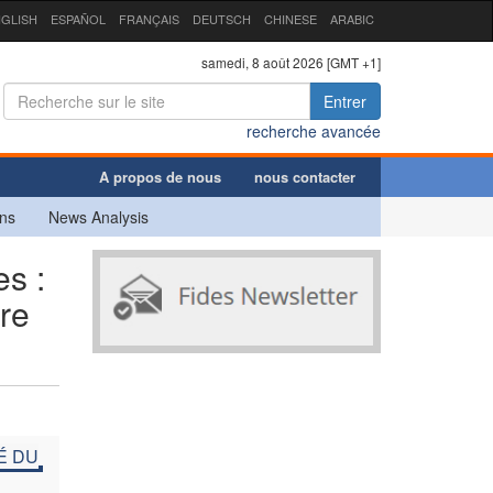
GLISH
ESPAÑOL
FRANÇAIS
DEUTSCH
CHINESE
ARABIC
samedi, 8 août 2026 [GMT +1]
Entrer
recherche avancée
A propos de nous
nous contacter
ns
News Analysis
s :
tre
É DU