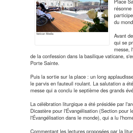
Place Sa
résonne 
particip
du monde
Vatican Media
Avant de
qui se p
messe, l
de la confession dans la basilique vaticane, s'es
Porte Sainte.
Puis la sortie sur la place : un long applaudisse
le parvis en fauteuil roulant. La salutation a été
messe qui a conclu le septième des grands év
La célébration liturgique a été présidée par l'a
Dicastère pour l'Évangélisation (Section pour
l'Évangélisation dans le monde), qui a lu l'hom
Commentant les lectures proposées par la lit