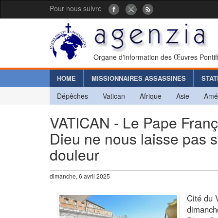
Pour nous suivre
Organe d'information des Œuvres Pontif
HOME
MISSIONNAIRES ASSASSINES
STAT
Dépêches
Vatican
Afrique
Asie
Amé
VATICAN - Le Pape Franço
Dieu ne nous laisse pas s
douleur
dimanche, 6 avril 2025
Cité du 
dimanche