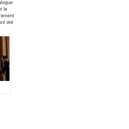
ialogue
t le
urement
ont été