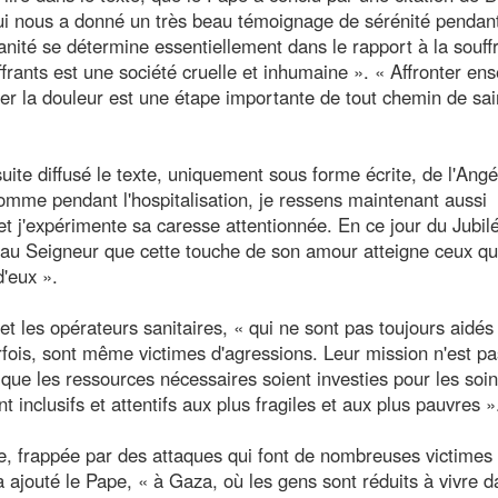
qui nous a donné un très beau témoignage de sérénité pendan
anité se détermine essentiellement dans le rapport à la souff
ffrants est une société cruelle et inhumaine ». « Affronter en
er la douleur est une étape importante de tout chemin de sai
uite diffusé le texte, uniquement sous forme écrite, de l'Angé
omme pendant l'hospitalisation, je ressens maintenant aussi
et j'expérimente sa caresse attentionnée. En ce jour du Jubil
au Seigneur que cette touche de son amour atteigne ceux qu
d'eux ».
 et les opérateurs sanitaires, « qui ne sont pas toujours aidés
rfois, sont même victimes d'agressions. Leur mission n'est pa
 que les ressources nécessaires soient investies pour les soin
 inclusifs et attentifs aux plus fragiles et aux plus pauvres »
rie, frappée par des attaques qui font de nombreuses victimes c
 ajouté le Pape, « à Gaza, où les gens sont réduits à vivre 