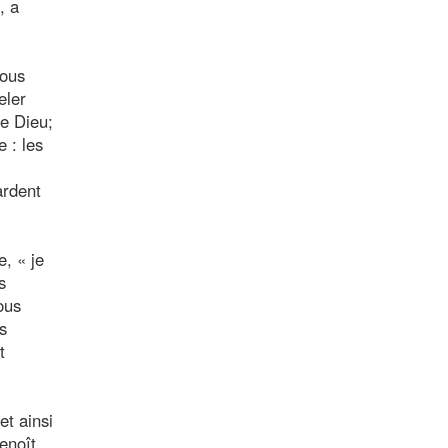
, a
vous
eler
de Dieu;
 : les
ardent
e, « je
s
ous
s
t
et ainsi
Benoît