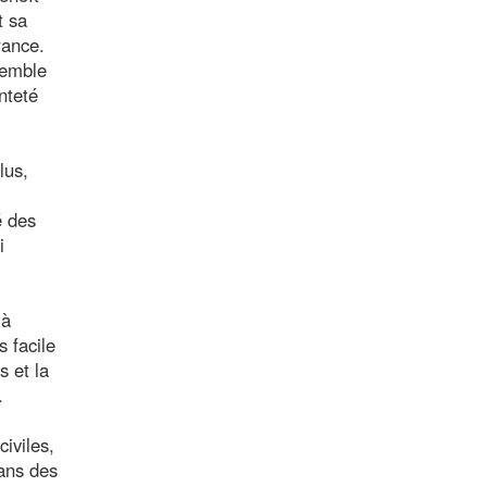
t sa
rance.
semble
nteté
lus,
é des
i
 à
s facile
s et la
.
iviles,
dans des