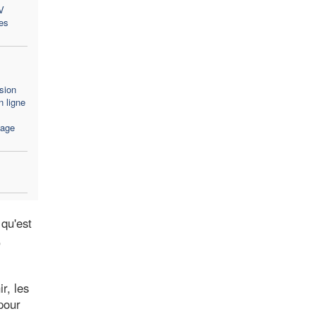
V
es
sion
 ligne
sage
qu'est
,
r, les
pour