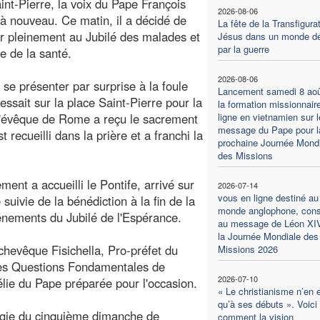
int-Pierre, la voix du Pape François
2026-08-06
à nouveau. Ce matin, il a décidé de
La fête de la Transfigura
er pleinement au Jubilé des malades et
Jésus dans un monde dé
par la guerre
 de la santé.
2026-08-06
 se présenter par surprise à la foule
Lancement samedi 8 aoû
ressait sur la place Saint-Pierre pour la
la formation missionnair
'évêque de Rome a reçu le sacrement
ligne en vietnamien sur l
message du Pape pour l
t recueilli dans la prière et a franchi la
prochaine Journée Mondi
des Missions
ment a accueilli le Pontife, arrivé sur
2026-07-14
vous en ligne destiné au
 suivie de la bénédiction à la fin de la
monde anglophone, con
énements du Jubilé de l'Espérance.
au message de Léon XI
la Journée Mondiale des
rchevêque Fisichella, Pro-préfet du
Missions 2026
 les Questions Fondamentales de
2026-07-10
élie du Pape préparée pour l'occasion.
« Le christianisme n’en 
qu’à ses débuts ». Voici
urgie du cinquième dimanche de
comment la vision