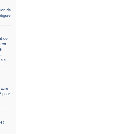
tion de
figuré
t de
e en
e
a
ale
sacré
V pour
est