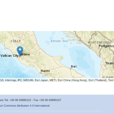
S, Intermap, iPC, NRCAN, Esri Japan, METI, Esri China (Hong Kong), Esri (Thailand), To
icano Tel. +39-06-69880115 - Fax +39-06-69880107
ve Commons Attribution 4.0 International