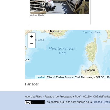
Vatican Media
+
−
Leaflet
| Tiles © Esri — Source: Esri, DeLorme, NAVTEQ, USG
Partager:
Agenzia Fides - Palazzo “de Propaganda Fide” - 00120 - Città del Vat
Les contenus du site sont publiés sous
Licence Creati