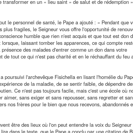
se transformer en un « lieu saint » de salut et de rédemption »
tout le personnel de santé, le Pape a ajouté : « Pendant que 
 plus fragiles, le Seigneur vous offre l'opportunité de renouv
a conscience humble que rien n'est acquis et que tout est don 
t lorsque, laissant tomber les apparences, ce qui compte reste
la présence des malades d'entrer comme un don dans votre
nt de tout ce qui n'est pas charité et en le réchauffant du feu 
 poursuivi l'archevêque Fisichella en lisant l'homélie du Pap
périence de la maladie, de se sentir faible, de dépendre de
utien. Ce n'est pas toujours facile, mais c'est une école où n
r aimer, sans exiger et sans repousser, sans regretter et san
ers nos frères pour le bien que nous recevons, abandonnés e
euvent être des lieux où l'on peut entendre la voix du Seigneur 
 lire dans le texte, que le Pape a conclu par une citation de 