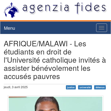
Menu
Toggl
naviga
AFRIQUE/MALAWI - Les
étudiants en droit de
l'Université catholique invités à
assister bénévolement les
accusés pauvres
jeudi, 3 avril 2025
justice
université
détenus