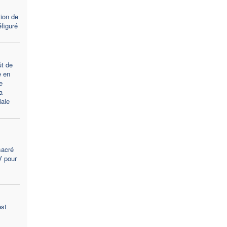
tion de
figuré
t de
e en
e
a
ale
sacré
V pour
est