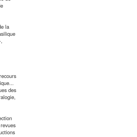
de
de la
silique
»,
 recours
ique...
ques des
ralogie,
ection
e revues
uctions