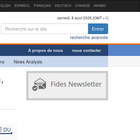
GLISH
ESPAÑOL
FRANÇAIS
DEUTSCH
CHINESE
ARABIC
samedi, 8 août 2026 [GMT +1]
Entrer
recherche avancée
A propos de nous
nous contacter
ns
News Analysis
,
É DU