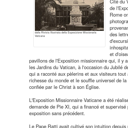
Cité du 
de l'Exp
Rome ont
photogra
provenan
dalla Rivista Illustrata della Esposizione Missionaria
des lett
Vaticana
d'excurs
inhospit
et d'oise
pavillons de l'Exposition missionnaire qui, il y
les Jardins du Vatican, à l'occasion du Jubilé
qui a raconté aux pèlerins et aux visiteurs tout 
richesse du monde et le souffle universel de la 
confiée par le Christ à son Église.
L'Exposition Missionnaire Vaticane a été réalis
demande de Pie XI, qui a financé et supervisé 
exposition sans précédent.
Le Pape Ratti avait cultivé son intuition depuis