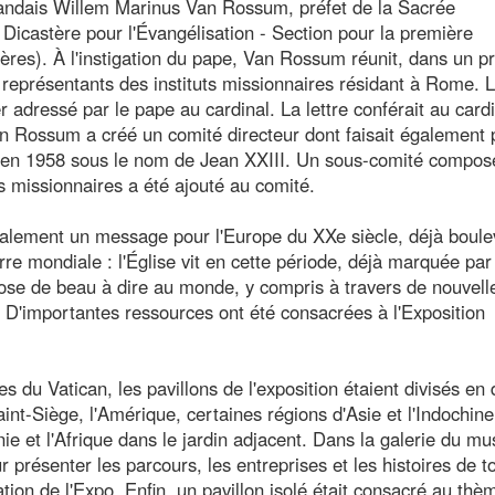
erlandais Willem Marinus Van Rossum, préfet de la Sacrée
icastère pour l'Évangélisation - Section pour la première
lières). À l'instigation du pape, Van Rossum réunit, dans un p
et représentants des instituts missionnaires résidant à Rome. 
ier adressé par le pape au cardinal. La lettre conférait au card
Van Rossum a créé un comité directeur dont faisait également 
 en 1958 sous le nom de Jean XXIII. Un sous-comité compos
ts missionnaires a été ajouté au comité.
également un message pour l'Europe du XXe siècle, déjà boul
re mondiale : l'Église vit en cette période, déjà marquée par
hose de beau à dire au monde, y compris à travers de nouvell
. D'importantes ressources ont été consacrées à l'Exposition
s du Vatican, les pavillons de l'exposition étaient divisés en
int-Siège, l'Amérique, certaines régions d'Asie et l'Indochin
nie et l'Afrique dans le jardin adjacent. Dans la galerie du m
résenter les parcours, les entreprises et les histoires de t
ation de l'Expo. Enfin, un pavillon isolé était consacré au thè