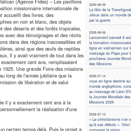
Vatican (Agence Fides) – Les pavillons
2026-08-06
osition missionnaire internationale de
La fête de la Transfigura
 accueilli des livres, des
Jésus dans un monde dé
par la guerre
phies en noir et blanc, des objets
t des déserts et des forêts tropicales,
2026-08-06
res avec des témoignages et des récits
Lancement samedi 8 aoû
ions dans des régions inaccessibles et
la formation missionnair
alières, ainsi que des œufs de reptiles
ligne en vietnamien sur l
message du Pape pour l
aux. Il y avait vraiment de tout dans les
prochaine Journée Mondi
 a exactement cent ans, remplissaient
des Missions
 de 1925. Une grande Foire des missions
au long de l'année jubilaire que la
2026-07-14
vous en ligne destiné au
mission de libération et de salut
monde anglophone, con
au message de Léon XI
la Journée Mondiale des
ée il y a exactement cent ans à la
Missions 2026
personnellement la réalisation d'une
2026-07-10
« Le christianisme n’en 
qu’à ses débuts ». Voici
 un certain temps déjà. Puis le projet a
comment la vision