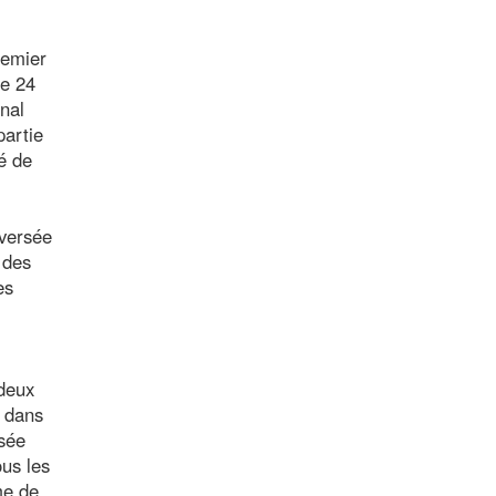
remier
Le 24
inal
partie
é de
eversée
 des
es
 deux
e dans
usée
ous les
me de