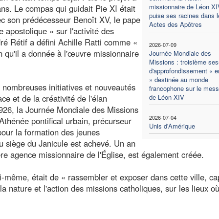
missionnaire de Léon XI
ans. Le compas qui guidait Pie XI était
puise ses racines dans l
ec son prédécesseur Benoît XV, le pape
Actes des Apôtres
 apostolique « sur l'activité des
ré Rétif a défini Achille Ratti comme «
2026-07-09
n qu'il a donnée à l'œuvre missionnaire
Journée Mondiale des
Missions : troisième ses
d'approfondissement « en
» destinée au monde
 nombreuses initiatives et nouveautés
francophone sur le mes
e et de la créativité de l'élan
de Léon XIV
926, la Journée Mondiale des Missions
2026-07-04
'Athénée pontifical urbain, précurseur
Unis d'Amérique
pour la formation des jeunes
u siège du Janicule est achevé. Un an
re agence missionnaire de l'Église, est également créée.
ui-même, était de « rassembler et exposer dans cette ville, ca
la nature et l'action des missions catholiques, sur les lieux où