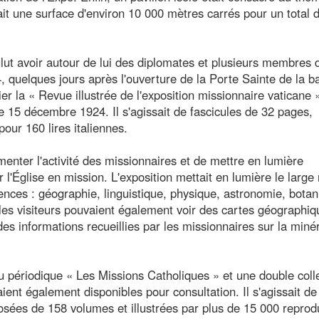
it une surface d'environ 10 000 mètres carrés pour un total 
ulut avoir autour de lui des diplomates et plusieurs membres 
 quelques jours après l'ouverture de la Porte Sainte de la ba
er la « Revue illustrée de l'exposition missionnaire vaticane 
e 15 décembre 1924. Il s'agissait de fascicules de 32 pages,
pour 160 lires italiennes.
cumenter l'activité des missionnaires et de mettre en lumière
l'Église en mission. L'exposition mettait en lumière le large
iences : géographie, linguistique, physique, astronomie, botan
 les visiteurs pouvaient également voir des cartes géographi
es informations recueillies par les missionnaires sur la miné
u périodique « Les Missions Catholiques » et une double coll
ient également disponibles pour consultation. Il s'agissait d
ées de 158 volumes et illustrées par plus de 15 000 reprod