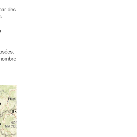
par des
s
a
posées,
, nombre