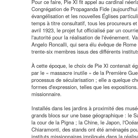
Pour ce faire, Pie XI fit appel au cardinal né
Congrégation de Propaganda Fide (aujourd'hui D
évangélisation et les nouvelles Églises particu
temps à titre consultatif, tous les procureurs 
avril 1923, le projet fut officialisé par un courr
l'autorité pour la réalisation de l'événement. 
Angelo Roncalli, qui sera élu évêque de Rome
trente-six membres issus des différents institu
À cette époque, le choix de Pie XI contenait 
par le « massacre inutile » de la Première Guer
processus de sécularisation ; elle a quelque c
formes d'expression, telles que les expositions
missionnaire.
Installés dans les jardins à proximité des musée
grands blocs sur une base géographique : le Sa
la cour de la Pigna ; la Chine, le Japon, l'Océa
Chiaramonti, des stands ont été aménagés pour p
instituts missionnaires impliqués dans la réalis