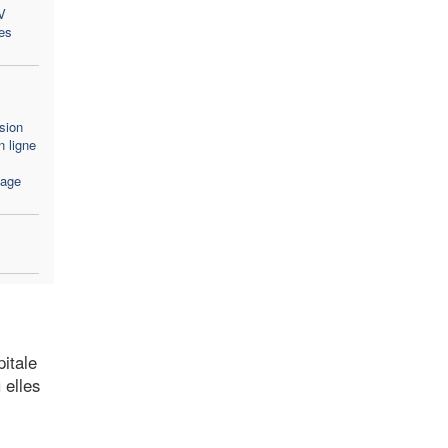
V
es
sion
 ligne
sage
pitale
 elles