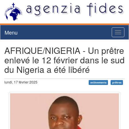
Menu
Toggl
naviga
AFRIQUE/NIGERIA - Un prêtre
enlevé le 12 février dans le sud
du Nigeria a été libéré
lundi, 17 février 2025
enlèvements
prêtres