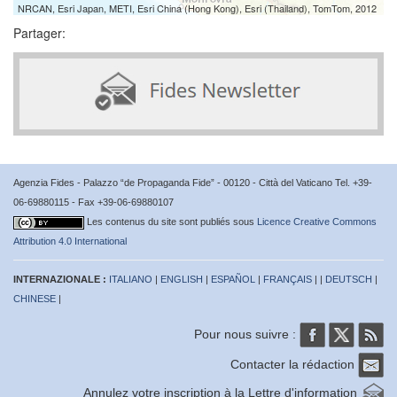
NRCAN, Esri Japan, METI, Esri China (Hong Kong), Esri (Thailand), TomTom, 2012
Partager:
Agenzia Fides - Palazzo “de Propaganda Fide” - 00120 - Città del Vaticano Tel. +39-
06-69880115 - Fax +39-06-69880107
Les contenus du site sont publiés sous
Licence Creative Commons
Attribution 4.0 International
INTERNAZIONALE :
ITALIANO
|
ENGLISH
|
ESPAÑOL
|
FRANÇAIS
| |
DEUTSCH
|
CHINESE
|
Pour nous suivre :
Contacter la rédaction
Annulez votre inscription à la Lettre d'information