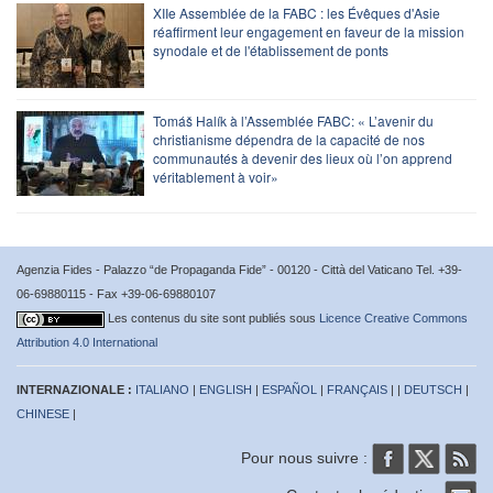
XIIe Assemblée de la FABC : les Évêques d'Asie
réaffirment leur engagement en faveur de la mission
synodale et de l'établissement de ponts
Tomáš Halík à l’Assemblée FABC: « L’avenir du
christianisme dépendra de la capacité de nos
communautés à devenir des lieux où l’on apprend
véritablement à voir»
Agenzia Fides - Palazzo “de Propaganda Fide” - 00120 - Città del Vaticano Tel. +39-
06-69880115 - Fax +39-06-69880107
Les contenus du site sont publiés sous
Licence Creative Commons
Attribution 4.0 International
INTERNAZIONALE :
ITALIANO
|
ENGLISH
|
ESPAÑOL
|
FRANÇAIS
| |
DEUTSCH
|
CHINESE
|
Pour nous suivre :