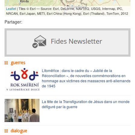
Leaflet
| Tiles © Esri — Source: Esri, DeLorme, NAVTEQ, USGS, Intermap, iPC,
NRCAN, Esri Japan, METI, Esri China (Hong Kong), Esri (Thailand), TomTom, 2012
Partager:
guerres
Litoměřice : dans le cadre du « Jubilé de la
Réconciliation », de nouvelles commémorations en
hommage aux victimes des massacres anti-allemands
de 1945
La fête de la Transfiguration de Jésus dans un monde
défiguré par la guerre
dialogue