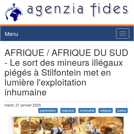
Menu
Toggl
naviga
AFRIQUE / AFRIQUE DU SUD
- Le sort des mineurs illégaux
piégés à Stilfontein met en
lumière l'exploitation
inhumaine
mardi, 21 janvier 2025
exploitation
migrants
criminalité
evêques
justice