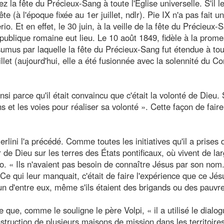
la fête du Précieux-Sang à toute l'Eglise universelle. S'il le f
te (à l'époque fixée au 1er juillet, ndlr). Pie IX n'a pas fait 
 Et en effet, le 30 juin, à la veille de la fête du Précieux-S
République romaine eut lieu. Le 10 août 1849, fidèle à la prom
sumus par laquelle la fête du Précieux-Sang fut étendue à to
illet (aujourd'hui, elle a été fusionnée avec la solennité du C
insi parce qu'il était convaincu que c'était la volonté de Dieu. 
ns et les voies pour réaliser sa volonté ». Cette façon de faire
erlini l'a précédé. Comme toutes les initiatives qu'il a prises 
de Dieu sur les terres des États pontificaux, où vivent de la
io. « Ils n'avaient pas besoin de connaître Jésus par son nom
t. Ce qui leur manquait, c'était de faire l'expérience que ce Jés
un d'entre eux, même s'ils étaient des brigands ou des pauvre
que, comme le souligne le père Volpi, « il a utilisé le dialog
nstruction de plusieurs maisons de mission dans les territoire