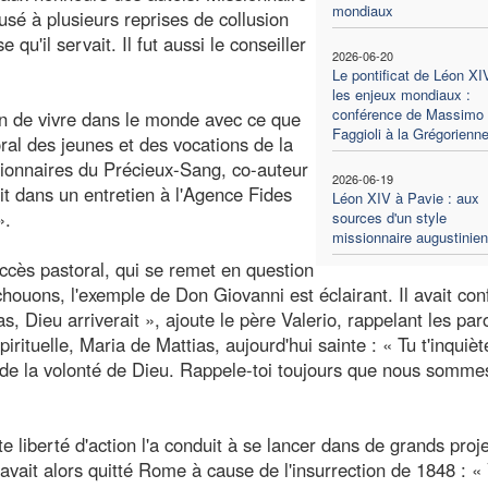
mondiaux
cusé à plusieurs reprises de collusion
qu'il servait. Il fut aussi le conseiller
2026-06-20
Le pontificat de Léon XI
les enjeux mondiaux :
conférence de Massimo
on de vivre dans le monde avec ce que
Faggioli à la Grégorienn
toral des jeunes et des vocations de la
sionnaires du Précieux-Sang, co-auteur
2026-06-19
nit dans un entretien à l'Agence Fides
Léon XIV à Pavie : aux
».
sources d'un style
missionnaire augustinien
uccès pastoral, qui se remet en question
chouons, l'exemple de Don Giovanni est éclairant. Il avait con
pas, Dieu arriverait », ajoute le père Valerio, rappelant les par
pirituelle, Maria de Mattias, aujourd'hui sainte : « Tu t'inquiè
de la volonté de Dieu. Rappele-toi toujours que nous somme
te liberté d'action l'a conduit à se lancer dans de grands proje
avait alors quitté Rome à cause de l'insurrection de 1848 : «