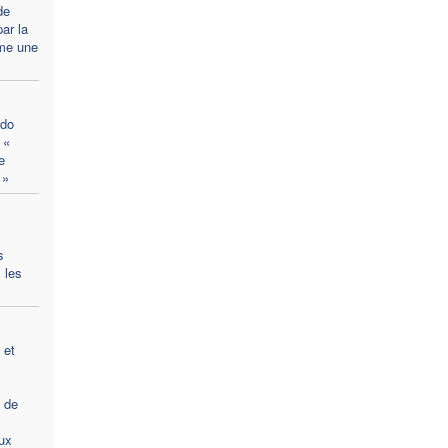
de
ar la
mme une
ido
 «
e
 »
s
 les
 et
t de
eux