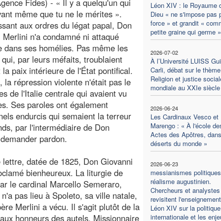
ence Fides) - « Il y a quelqu'un qui
Léon XIV : le Royaume 
vant même que tu ne le mérites ».
Dieu « ne s'impose pas p
force » et grandit « co
sant aux ordres du légat papal, Don
petite graine qui germe »
 Merlini n'a condamné ni attaqué
e dans ses homélies. Pas même les
2026-07-02
 qui, par leurs méfaits, troublaient
À l’Université LUISS Gu
t la paix intérieure de l'État pontifical.
Carli, débat sur le thème
Religion et justice social
, la répression violente n'était pas le
mondiale au XXIe siècle
de l'Italie centrale qui avaient vu
nes. Ses paroles ont également
2026-06-24
els endurcis qui semaient la terreur
Les Cardinaux Vesco et
Marengo : « À l'école de
ds, par l'intermédiaire de Don
Actes des Apôtres, dans
ui demander pardon.
déserts du monde »
e lettre, datée de 1825, Don Giovanni
2026-06-23
oclamé bienheureux. La liturgie de
messianismes politiques
réalisme augustinien.
par le cardinal Marcello Semeraro,
Chercheurs et analystes
n'a pas lieu à Spoleto, sa ville natale,
revisitent l'enseignemen
re Merlini a vécu. Il s'agit plutôt de la
Léon XIV sur la politique
 aux honneurs des autels. Missionnaire
internationale et les enj