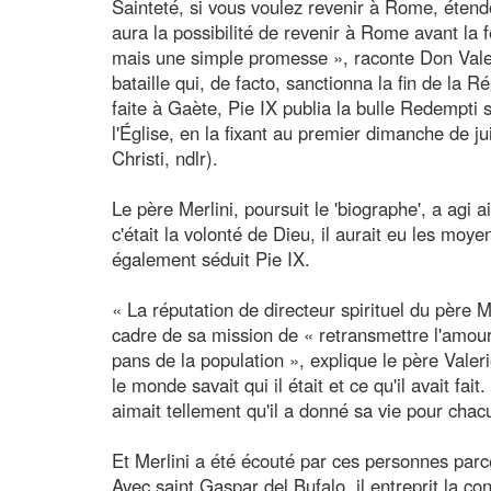
Sainteté, si vous voulez revenir à Rome, étendez 
aura la possibilité de revenir à Rome avant la fê
mais une simple promesse », raconte Don Valerio.
bataille qui, de facto, sanctionna la fin de la 
faite à Gaète, Pie IX publia la bulle Redempti 
l'Église, en la fixant au premier dimanche de ju
Christi, ndlr).
Le père Merlini, poursuit le 'biographe', a agi a
c'était la volonté de Dieu, il aurait eu les moye
également séduit Pie IX.
« La réputation de directeur spirituel du père M
cadre de sa mission de « retransmettre l'amour 
pans de la population », explique le père Valer
le monde savait qui il était et ce qu'il avait fai
aimait tellement qu'il a donné sa vie pour chac
Et Merlini a été écouté par ces personnes parce 
Avec saint Gaspar del Bufalo, il entreprit la co