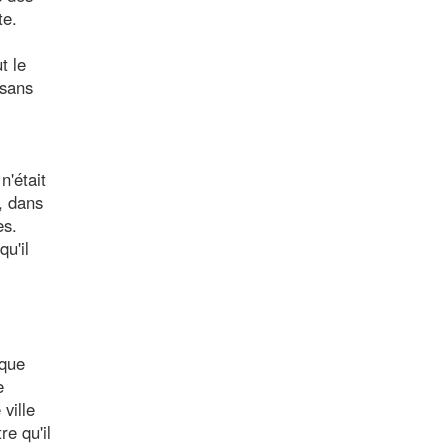
te.
t le
 sans
n'était
i, dans
es.
u'il
 que
e
ville
re qu'il