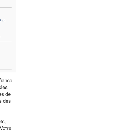
V et
e
fiance
oles
tes de
s des
ts,
 Votre