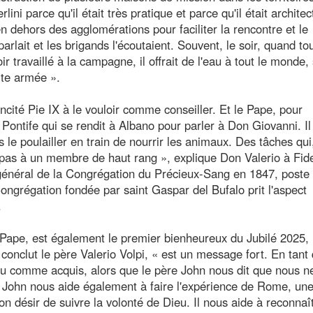
ini parce qu'il était très pratique et parce qu'il était architec
 dehors des agglomérations pour faciliter la rencontre et le
rlait et les brigands l'écoutaient. Souvent, le soir, quand tou
travaillé à la campagne, il offrait de l'eau à tout le monde,
rte armée ».
incité Pie IX à le vouloir comme conseiller. Et le Pape, pour
e Pontife qui se rendit à Albano pour parler à Don Giovanni. Il 
ns le poulailler en train de nourrir les animaux. Des tâches qu
 pas à un membre de haut rang », explique Don Valerio à Fid
 général de la Congrégation du Précieux-Sang en 1847, poste q
ongrégation fondée par saint Gaspar del Bufalo prit l'aspect
.
u Pape, est également le premier bienheureux du Jubilé 2025,
conclut le père Valerio Volpi, « est un message fort. En tant
eu comme acquis, alors que le père John nous dit que nous n
John nous aide également à faire l'expérience de Rome, une 
son désir de suivre la volonté de Dieu. Il nous aide à reconnaît