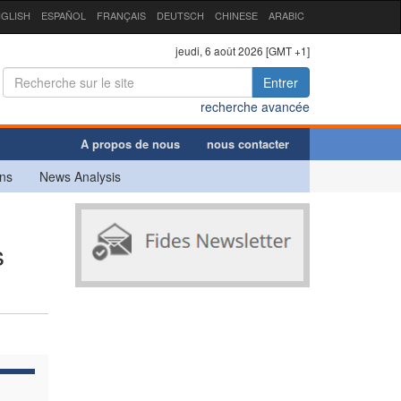
GLISH
ESPAÑOL
FRANÇAIS
DEUTSCH
CHINESE
ARABIC
jeudi, 6 août 2026 [GMT +1]
Entrer
recherche avancée
A propos de nous
nous contacter
ns
News Analysis
s