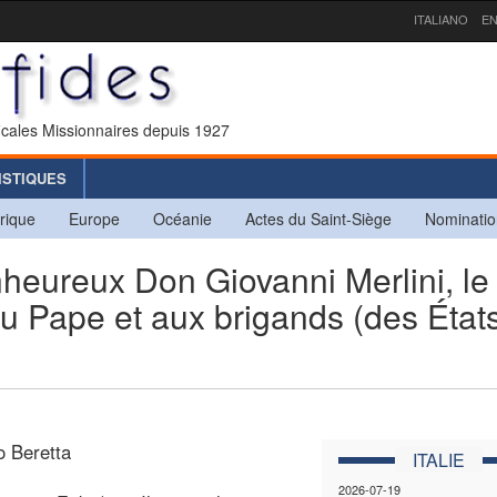
ITALIANO
EN
icales Missionnaires depuis 1927
ISTIQUES
rique
Europe
Océanie
Actes du Saint-Siège
Nominatio
eureux Don Giovanni Merlini, le
au Pape et aux brigands (des État
o Beretta
ITALIE
2026-07-19