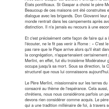
États pontificaux. St Gaspar a choisi le père Merl
Beaucoup de ces maisons ont été construites en
dialogue avec les brigands. Don Giovanni leur pa
monde rentrait dans les campements après avoir 
distinction. Il n'a jamais eu recours à une esco
Et c'est précisément cette façon de faire qui a 
l'écouter, ne le fit pas venir à Rome : « C'est l
pas rare que le Pape arrive alors qu'il était da
la congrégation, n'appartenaient certainement
Merlini, en effet, fut élu troisième Modérateur
occupa jusqu'à sa mort. Sous sa direction, la C
structurel que nous lui connaissons aujourd'hui
Le Père Merlini, missionnaire sur les terres d
consacré au thème de l'espérance. Cela aussi, 
chrétiens, nous nous considérons parfois un p
devons rien considérer comme acquis. Le père 
qui a une tradition millénaire de foi, à travers 