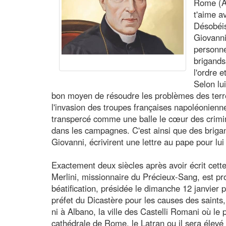
Rome (Ag
t'aime a
Désobéis
Giovanni
personn
brigands
l'ordre e
Selon lui
bon moyen de résoudre les problèmes des terres 
l'invasion des troupes françaises napoléonien
transpercé comme une balle le cœur des crimin
dans les campagnes. C'est ainsi que des brigan
Giovanni, écrivirent une lettre au pape pour l
Exactement deux siècles après avoir écrit cett
Merlini, missionnaire du Précieux-Sang, est pr
béatification, présidée le dimanche 12 janvier 
préfet du Dicastère pour les causes des saints, 
ni à Albano, la ville des Castelli Romani où le pè
cathédrale de Rome, le Latran ou il sera élevé