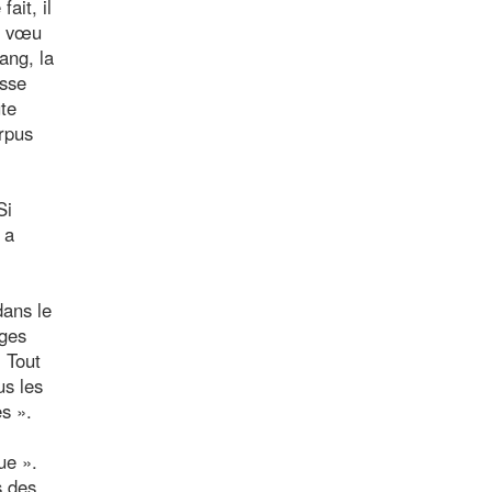
ait, il
un vœu
ang, la
esse
ute
orpus
Si
 a
dans le
rges
. Tout
us les
s ».
ue ».
s des