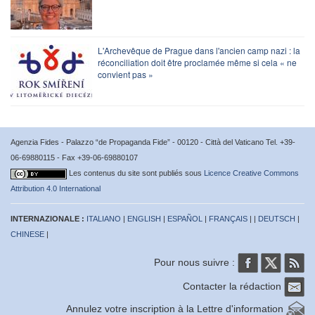
L'Archevêque de Prague dans l'ancien camp nazi : la
réconciliation doit être proclamée même si cela « ne
convient pas »
Agenzia Fides - Palazzo “de Propaganda Fide” - 00120 - Città del Vaticano Tel. +39-
06-69880115 - Fax +39-06-69880107
Les contenus du site sont publiés sous
Licence Creative Commons
Attribution 4.0 International
INTERNAZIONALE :
ITALIANO
|
ENGLISH
|
ESPAÑOL
|
FRANÇAIS
| |
DEUTSCH
|
CHINESE
|
Pour nous suivre :
Contacter la rédaction
Annulez votre inscription à la Lettre d'information