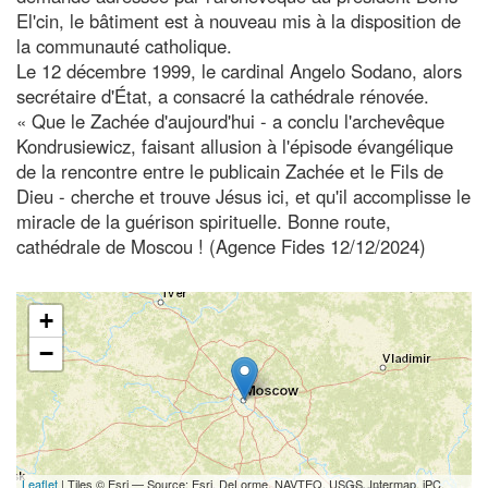
El'cin, le bâtiment est à nouveau mis à la disposition de
la communauté catholique.
Le 12 décembre 1999, le cardinal Angelo Sodano, alors
secrétaire d'État, a consacré la cathédrale rénovée.
« Que le Zachée d'aujourd'hui - a conclu l'archevêque
Kondrusiewicz, faisant allusion à l'épisode évangélique
de la rencontre entre le publicain Zachée et le Fils de
Dieu - cherche et trouve Jésus ici, et qu'il accomplisse le
miracle de la guérison spirituelle. Bonne route,
cathédrale de Moscou ! (Agence Fides 12/12/2024)
+
−
Leaflet
| Tiles © Esri — Source: Esri, DeLorme, NAVTEQ, USGS, Intermap, iPC,