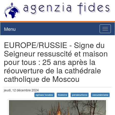
Menu
Toggl
naviga
EUROPE/RUSSIE - Signe du
Seigneur ressuscité et maison
pour tous : 25 ans après la
réouverture de la cathédrale
catholique de Moscou
jeudi, 12 décembre 2024
eglises locales
histoire
persécutions
oecuménisme