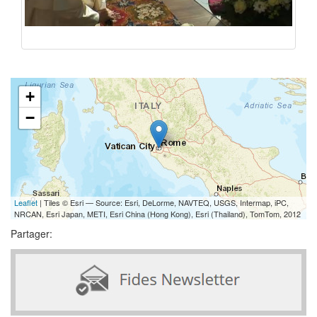
+
−
Leaflet
| Tiles © Esri — Source: Esri, DeLorme, NAVTEQ, USGS, Intermap, iPC,
NRCAN, Esri Japan, METI, Esri China (Hong Kong), Esri (Thailand), TomTom, 2012
Partager: