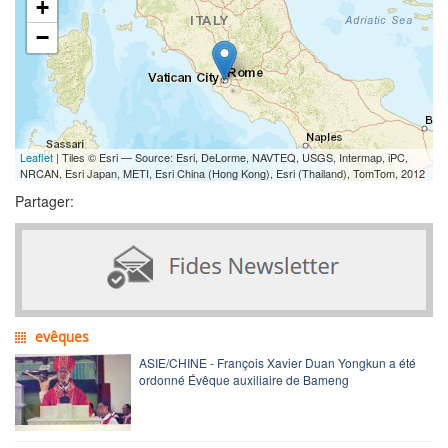
+
−
Leaflet
| Tiles © Esri — Source: Esri, DeLorme, NAVTEQ, USGS, Intermap, iPC,
NRCAN, Esri Japan, METI, Esri China (Hong Kong), Esri (Thailand), TomTom, 2012
Partager:
evêques
ASIE/CHINE - François Xavier Duan Yongkun a été
ordonné Évêque auxiliaire de Bameng