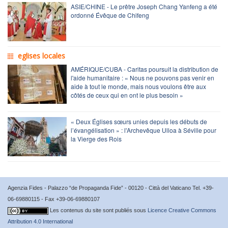
ASIE/CHINE - Le prêtre Joseph Chang Yanfeng a été
ordonné Évêque de Chifeng
eglises locales
AMÉRIQUE/CUBA - Caritas poursuit la distribution de
l'aide humanitaire : « Nous ne pouvons pas venir en
aide à tout le monde, mais nous voulons être aux
côtés de ceux qui en ont le plus besoin »
« Deux Églises sœurs unies depuis les débuts de
l’évangélisation » : l'Archevêque Ulloa à Séville pour
la Vierge des Rois
Agenzia Fides - Palazzo “de Propaganda Fide” - 00120 - Città del Vaticano Tel. +39-
06-69880115 - Fax +39-06-69880107
Les contenus du site sont publiés sous
Licence Creative Commons
Attribution 4.0 International