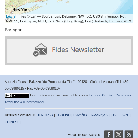
Leaflet
| Tiles © Esri — Source: Esri, DeLorme, NAVTEQ, USGS, Intermap, iPC,
NRCAN, Esri Japan, METI, Esri China (Hong Kong), Esri (Thailand), TomTom, 2012
Partager:
Agenzia Fides - Palazzo “de Propaganda Fide” - 00120 - Città del Vaticano Tel. +39-
06-69880115 - Fax +39-06-69880107
Les contenus du site sont publiés sous
Licence Creative Commons
Attribution 4.0 International
INTERNAZIONALE :
ITALIANO
|
ENGLISH
|
ESPAÑOL
|
FRANÇAIS
| |
DEUTSCH
|
CHINESE
|
Pour nous suivre :